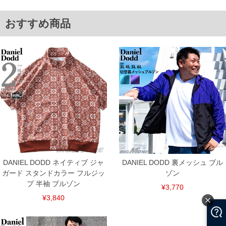
3L/58/67/146/78
4L/60/68/156/80
5L/62/69/166/82
おすすめ商品
6L/64/70/176/84
8L/68/72/196/86
単位はcm
※【返品交換について】
返品交換希望の方は、商品到着後1週間以内にご連絡ください。
下着(肌着)やワイシャツは商品の性質上、返品交換不可とさせて頂いております。予め
ご了承くださいませ。
※【ボトムの裾上げをご希望の場合】
裾上げ料金は500円+税となります。
備考欄に股下●cmとご記入下さい。（裾上げ無料対象商品は1本につき税込6,000円以
上の品が対象。1本5,999円以下の商品は有料（500円+税）となります。）
出荷まで約1週間～20日間程お時間を頂く場合がございます。
尚、裾上げした商品は返品・交換不可となりますので、予めご了承下さい。
一部、お直しに対応出来ない商品がございます。(例：裾にファスナーや調節ひもが付
いている、極端なデザインが施されている等)
DANIEL DODD ネイティブ ジャ
DANIEL DODD 裏メッシュ ブル
※商品によって若干のサイズの誤差がございます。また、お客様がご使用の環境（コ
ガード スタンドカラー フルジッ
ゾン
ンピュータ画面）によって、商品の色味が若干異なる場合がございます。予めご了承
プ 半袖 ブルゾン
¥3,770
ください。
※当店での掲載商品は、実店鋪と在庫を共用しておりますので店頭での売り違い、店
¥3,840
舗からのお取り寄せ等により、お客様にご迷惑をお掛けしてしまう場合がございま
す。そのようなことがない様最大限に努めておりますが、もしあった場合速やかにご
連絡させて頂きますので予めご了承ください。