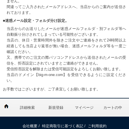
ません。
間違ってご入力されたメールアドレスへ、当店からのご案内が送信さ
れております。
■迷惑メール設定・フォルダ分け設定。
当店からのお送りしたメールが迷惑メールフォルダ・別フォルダ等へ
自動振り分けされてしまっている可能性がございます。
当店の、休日・営業時間外を除きご注文やご連絡をされて24時間以上
経過しても当店より返答が無い場合、迷惑メールフォルダ等を一度ご
確認ください。
又、携帯でのご注文の際パソコンアドレスから送信されたメールの受
信を、拒否設定にされていますとご連絡ができません。
受信拒否設定を解除または受信可能設定をよろしくお願い致します。
当店のドメイン【big-m-one.com】を受信できるようにご設定くださ
い。
お手数ではございますが、ご了承宜しくお願い致します。
詳細検索
新規登録
マイページ
カートの中
会社概要
/
特定商取引に基づく表記
/
ご利用規約