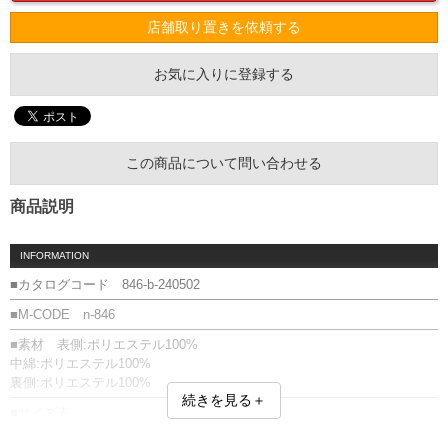
店舗取り置きを依頼する
お気に入りに登録する
この商品について問い合わせる
商品説明
INFORMATION
■カタログコード 846-b-240502
■M-CODE n-846
■素材 表側:ポリエステル100%
中綿:ポリエステル100%
裏側:ポリエステル100%
続きを見る＋
■サイズ表
サイズ/肩幅/袖丈/胸囲/着丈