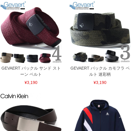
裾上げ料金は500円+税となります。
備考欄に股下●cmとご記入下さい。（裾上げ無料対象商品は1本につき税込6,000円以
上の品が対象。1本5,999円以下の商品は有料（500円+税）となります。）
出荷まで約1週間～20日間程お時間を頂く場合がございます。
尚、裾上げした商品は返品・交換不可となりますので、予めご了承下さい。
一部、お直しに対応出来ない商品がございます。(例：裾にファスナーや調節ひもが付
いている、極端なデザインが施されている等)
※商品によって若干のサイズの誤差がございます。また、お客様がご使用の環境（コ
ンピュータ画面）によって、商品の色味が若干異なる場合がございます。予めご了承
ください。
※当店での掲載商品は、実店鋪と在庫を共用しておりますので店頭での売り違い、店
舗からのお取り寄せ等により、お客様にご迷惑をお掛けしてしまう場合がございま
す。そのようなことがない様最大限に努めておりますが、もしあった場合速やかにご
GEVAERT バックル サンド スト
GEVAERT バックル カモフラ ベ
連絡させて頂きますので予めご了承ください。
ーン ベルト
ルト 迷彩柄
ITEM INTRODUCTION
¥3,190
¥3,190