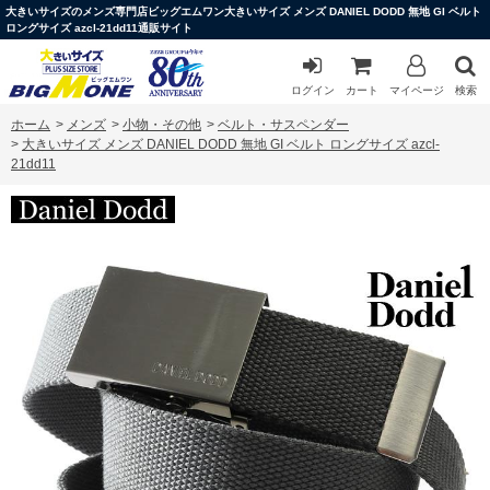
大きいサイズのメンズ専門店ビッグエムワン大きいサイズ メンズ DANIEL DODD 無地 GI ベルト
ロングサイズ azcl-21dd11通販サイト
ログイン
カート
マイページ
検索
ホーム
>
メンズ
>
小物・その他
>
ベルト・サスペンダー
>
大きいサイズ メンズ DANIEL DODD 無地 GI ベルト ロングサイズ azcl-
21dd11