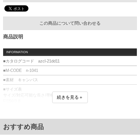
この商品について問い合わせる
商品説明
INFORMATION
■カタログコード azcl-21dd11
■M-CODE n-1041
■素材 キャンパス
■サイズ表
サイズ/対応可能な長さ/帯幅
続きを見る＋
F/156/3.8
単位はcm
※【返品交換について】
返品交換希望の方は、商品到着後1週間以内にご連絡ください。
おすすめ商品
下着(肌着)やワイシャツは商品の性質上、返品交換不可とさせて頂いております。予め
ご了承くださいませ。
※【ボトムの裾上げをご希望の場合】