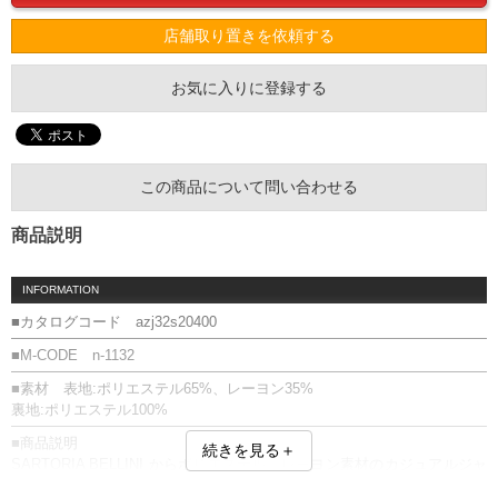
店舗取り置きを依頼する
お気に入りに登録する
この商品について問い合わせる
商品説明
INFORMATION
■カタログコード azj32s20400
■M-CODE n-1132
■素材 表地:ポリエステル65%、レーヨン35%
裏地:ポリエステル100%
■商品説明
続きを見る＋
SARTORIA BELLINI からポリエステル、レーヨン素材のカジュアルジャ
ケットが登場。ノーパット、アンコン仕様で軽量仕立てとなっていま