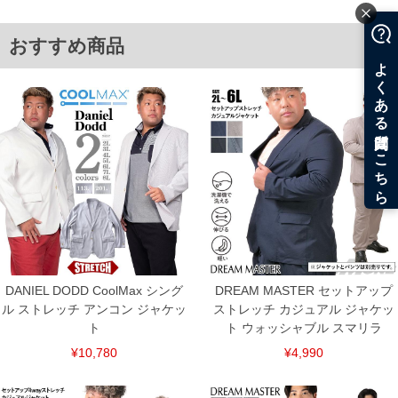
す。レーヨン素材の為、柔らかな肌触りで、シワになりにくいアイテ
ム。テーラー工場で縫製している為、しっかりとした縫製となっていま
す。黒とグレーの2色展開となっており、幅広い年齢にお勧めできるアイ
おすすめ商品
テムです。
■サイズ表
サイズ/肩幅/袖丈/胸囲/着丈
2L/50/62/124/74
3L/52/63/130/76
4L/54/64/136/78
5L/56/65/142/80
6L/58/66/148/82
単位はcm
※【返品交換について】
返品交換希望の方は、商品到着後1週間以内にご連絡ください。
下着(肌着)やワイシャツは商品の性質上、返品交換不可とさせて頂いております。予め
ご了承くださいませ。
DANIEL DODD CoolMax シング
DREAM MASTER セットアップ
※【ボトムの裾上げをご希望の場合】
ル ストレッチ アンコン ジャケッ
ストレッチ カジュアル ジャケッ
裾上げ料金は500円+税となります。
備考欄に股下●cmとご記入下さい。（裾上げ無料対象商品は1本につき税込6,000円以
ト
ト ウォッシャブル スマリラ
上の品が対象。1本5,999円以下の商品は有料（500円+税）となります。）
出荷まで約1週間～20日間程お時間を頂く場合がございます。
¥10,780
¥4,990
尚、裾上げした商品は返品・交換不可となりますので、予めご了承下さい。
一部、お直しに対応出来ない商品がございます。(例：裾にファスナーや調節ひもが付
いている、極端なデザインが施されている等)