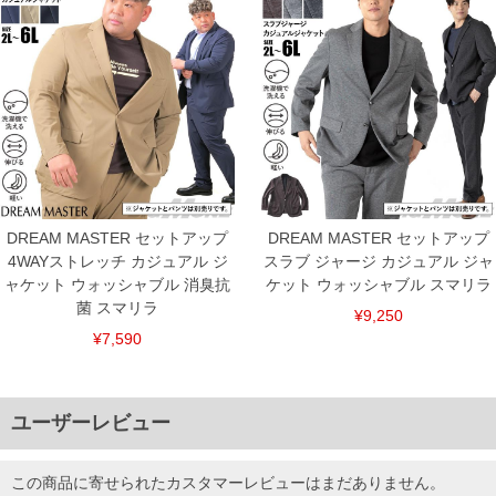
※商品によって若干のサイズの誤差がございます。また、お客様がご使用の環境（コ
ンピュータ画面）によって、商品の色味が若干異なる場合がございます。予めご了承
ください。
※当店での掲載商品は、実店鋪と在庫を共用しておりますので店頭での売り違い、店
舗からのお取り寄せ等により、お客様にご迷惑をお掛けしてしまう場合がございま
す。そのようなことがない様最大限に努めておりますが、もしあった場合速やかにご
連絡させて頂きますので予めご了承ください。
ITEM INTRODUCTION
DREAM MASTER セットアップ
DREAM MASTER セットアップ
4WAYストレッチ カジュアル ジ
スラブ ジャージ カジュアル ジャ
ャケット ウォッシャブル 消臭抗
ケット ウォッシャブル スマリラ
菌 スマリラ
¥9,250
¥7,590
ユーザーレビュー
この商品に寄せられたカスタマーレビューはまだありません。