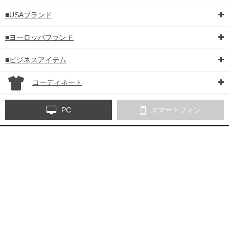
■USAブランド
■ヨーロッパブランド
■ビジネスアイテム
コーディネート
PC
スマートフォン
※ご注文確認メールが届かないお客様へ
当店からのご注文確認メール等が届かない場合、下記の可能性がござい
ます。
■メールBOXがいっぱいになっている。
送受信をされた後、メールBOXをご確認ください。その後、ご連絡を
頂きましたらメールを再送させて頂きます。