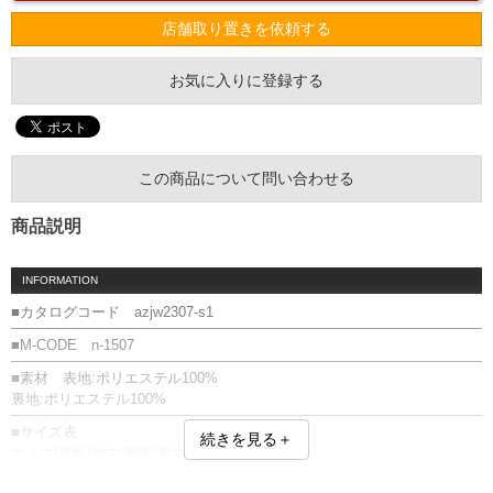
店舗取り置きを依頼する
お気に入りに登録する
この商品について問い合わせる
商品説明
INFORMATION
■カタログコード azjw2307-s1
■M-CODE n-1507
■素材 表地:ポリエステル100%
裏地:ポリエステル100%
■サイズ表
続きを見る＋
サイズ/肩幅/袖丈/胸囲/着丈
2L/50/62/124/74