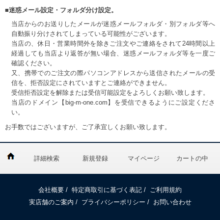
■迷惑メール設定・フォルダ分け設定。
当店からのお送りしたメールが迷惑メールフォルダ・別フォルダ等へ
自動振り分けされてしまっている可能性がございます。
当店の、休日・営業時間外を除きご注文やご連絡をされて24時間以上
経過しても当店より返答が無い場合、迷惑メールフォルダ等を一度ご
確認ください。
又、携帯でのご注文の際パソコンアドレスから送信されたメールの受
信を、拒否設定にされていますとご連絡ができません。
受信拒否設定を解除または受信可能設定をよろしくお願い致します。
当店のドメイン【big-m-one.com】を受信できるようにご設定くださ
い。
お手数ではございますが、ご了承宜しくお願い致します。
詳細検索
新規登録
マイページ
カートの中
会社概要
/
特定商取引に基づく表記
/
ご利用規約
実店舗のご案内
/
プライバシーポリシー
/
お問い合わせ