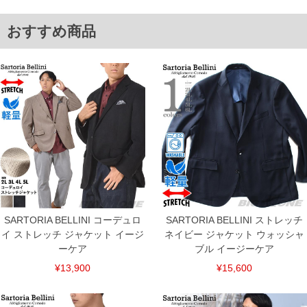
3L/52/63/130/76
4L/54/64/136/78
5L/56/65/142/80
おすすめ商品
単位はcm
※【返品交換について】
返品交換希望の方は、商品到着後1週間以内にご連絡ください。
下着(肌着)やワイシャツは商品の性質上、返品交換不可とさせて頂いております。予め
ご了承くださいませ。
※【ボトムの裾上げをご希望の場合】
裾上げ料金は500円+税となります。
備考欄に股下●cmとご記入下さい。（裾上げ無料対象商品は1本につき税込6,000円以
上の品が対象。1本5,999円以下の商品は有料（500円+税）となります。）
出荷まで約1週間～20日間程お時間を頂く場合がございます。
尚、裾上げした商品は返品・交換不可となりますので、予めご了承下さい。
一部、お直しに対応出来ない商品がございます。(例：裾にファスナーや調節ひもが付
いている、極端なデザインが施されている等)
※商品によって若干のサイズの誤差がございます。また、お客様がご使用の環境（コ
ンピュータ画面）によって、商品の色味が若干異なる場合がございます。予めご了承
SARTORIA BELLINI コーデュロ
SARTORIA BELLINI ストレッチ
ください。
イ ストレッチ ジャケット イージ
ネイビー ジャケット ウォッシャ
※当店での掲載商品は、実店鋪と在庫を共用しておりますので店頭での売り違い、店
ーケア
ブル イージーケア
舗からのお取り寄せ等により、お客様にご迷惑をお掛けしてしまう場合がございま
す。そのようなことがない様最大限に努めておりますが、もしあった場合速やかにご
¥13,900
¥15,600
連絡させて頂きますので予めご了承ください。
ITEM INTRODUCTION