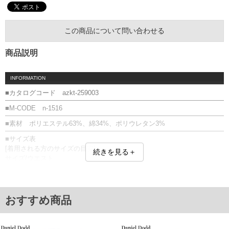
この商品について問い合わせる
商品説明
INFORMATION
■カタログコード azkt-259003
■M-CODE n-1516
■素材 ポリエステル63%、綿34%、ポリウレタン3%
■サイズ表
[着用される方のサイズの目安]
続きを見る＋
サイズ/ウエスト
3L/100～116
4L/106～124
5L/112～132
6L/118～140
おすすめ商品
単位はcm
※【返品交換について】