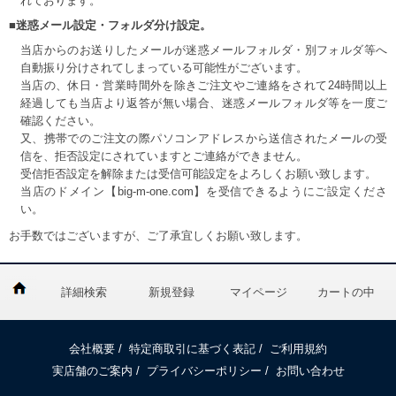
れております。
■迷惑メール設定・フォルダ分け設定。
当店からのお送りしたメールが迷惑メールフォルダ・別フォルダ等へ
自動振り分けされてしまっている可能性がございます。
当店の、休日・営業時間外を除きご注文やご連絡をされて24時間以上
経過しても当店より返答が無い場合、迷惑メールフォルダ等を一度ご
確認ください。
又、携帯でのご注文の際パソコンアドレスから送信されたメールの受
信を、拒否設定にされていますとご連絡ができません。
受信拒否設定を解除または受信可能設定をよろしくお願い致します。
当店のドメイン【big-m-one.com】を受信できるようにご設定くださ
い。
お手数ではございますが、ご了承宜しくお願い致します。
詳細検索
新規登録
マイページ
カートの中
会社概要
/
特定商取引に基づく表記
/
ご利用規約
実店舗のご案内
/
プライバシーポリシー
/
お問い合わせ