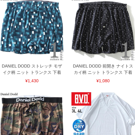
返品交換希望の方は、商品到着後1週間以内にご連絡ください。
下着(肌着)やワイシャツは商品の性質上、返品交換不可とさせて頂いております。予め
ご了承くださいませ。
※【ボトムの裾上げをご希望の場合】
裾上げ料金は500円+税となります。
備考欄に股下●cmとご記入下さい。（裾上げ無料対象商品は1本につき税込6,000円以
上の品が対象。1本5,999円以下の商品は有料（500円+税）となります。）
出荷まで約1週間～20日間程お時間を頂く場合がございます。
尚、裾上げした商品は返品・交換不可となりますので、予めご了承下さい。
一部、お直しに対応出来ない商品がございます。(例：裾にファスナーや調節ひもが付
いている、極端なデザインが施されている等)
※商品によって若干のサイズの誤差がございます。また、お客様がご使用の環境（コ
ンピュータ画面）によって、商品の色味が若干異なる場合がございます。予めご了承
DANIEL DODD ストレッチ モザ
DANIEL DODD 前開き ナイトス
ください。
イク柄 ニット トランクス 下着
カイ柄 ニット トランクス 下着
※当店での掲載商品は、実店鋪と在庫を共用しておりますので店頭での売り違い、店
舗からのお取り寄せ等により、お客様にご迷惑をお掛けしてしまう場合がございま
¥1,430
¥1,080
す。そのようなことがない様最大限に努めておりますが、もしあった場合速やかにご
連絡させて頂きますので予めご了承ください。
ITEM INTRODUCTION