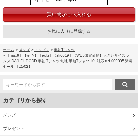
お気に入りに登録する
ホーム
>
メンズ
>
トップス
>
半袖Tシャツ
>
【max8】【tenN】【poki】【sh0519】【WEB限定価格】大きいサイズ メ
ンズ DANIEL DODD 半袖 Tシャツ 無地 半袖Tシャツ 10L対応 azt-009005 緊急
セール 【t2502】
キーワードから探す
カテゴリから探す
メンズ
プレゼント