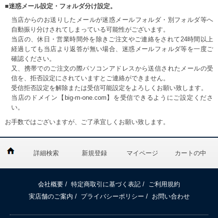
■迷惑メール設定・フォルダ分け設定。
当店からのお送りしたメールが迷惑メールフォルダ・別フォルダ等へ
自動振り分けされてしまっている可能性がございます。
当店の、休日・営業時間外を除きご注文やご連絡をされて24時間以上
経過しても当店より返答が無い場合、迷惑メールフォルダ等を一度ご
確認ください。
又、携帯でのご注文の際パソコンアドレスから送信されたメールの受
信を、拒否設定にされていますとご連絡ができません。
受信拒否設定を解除または受信可能設定をよろしくお願い致します。
当店のドメイン【big-m-one.com】を受信できるようにご設定くださ
い。
お手数ではございますが、ご了承宜しくお願い致します。
詳細検索
新規登録
マイページ
カートの中
DETAIL
会社概要
/
特定商取引に基づく表記
/
ご利用規約
実店舗のご案内
/
プライバシーポリシー
/
お問い合わせ