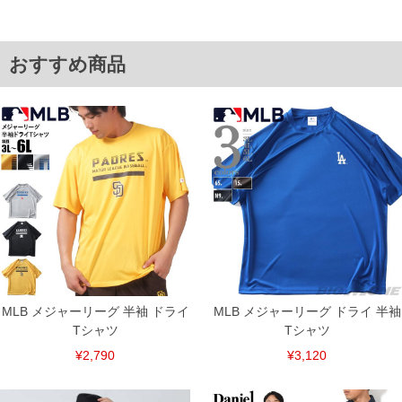
※商品によって若干のサイズの誤差がございます。また、お客様がご使用の環境（コ
ンピュータ画面）によって、商品の色味が若干異なる場合がございます。予めご了承
ください。
※当店での掲載商品は、実店鋪と在庫を共用しておりますので店頭での売り違い、店
舗からのお取り寄せ等により、お客様にご迷惑をお掛けしてしまう場合がございま
おすすめ商品
す。そのようなことがない様最大限に努めておりますが、もしあった場合速やかにご
連絡させて頂きますので予めご了承ください。
ITEM INTRODUCTION
MLB メジャーリーグ 半袖 ドライ
MLB メジャーリーグ ドライ 半袖
Tシャツ
Tシャツ
¥2,790
¥3,120