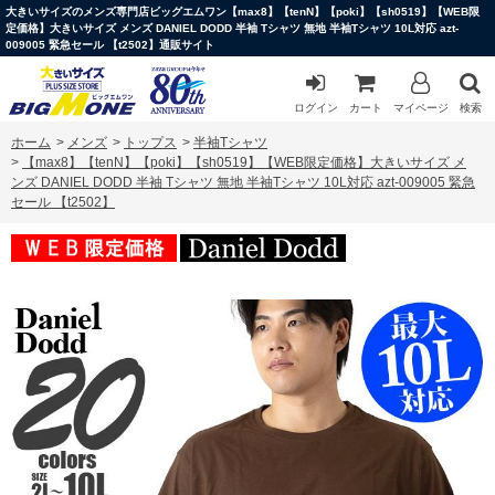
大きいサイズのメンズ専門店ビッグエムワン【max8】【tenN】【poki】【sh0519】【WEB限
定価格】大きいサイズ メンズ DANIEL DODD 半袖 Tシャツ 無地 半袖Tシャツ 10L対応 azt-
009005 緊急セール 【t2502】通販サイト
ログイン
カート
マイページ
検索
ホーム
>
メンズ
>
トップス
>
半袖Tシャツ
>
【max8】【tenN】【poki】【sh0519】【WEB限定価格】大きいサイズ メ
ンズ DANIEL DODD 半袖 Tシャツ 無地 半袖Tシャツ 10L対応 azt-009005 緊急
セール 【t2502】