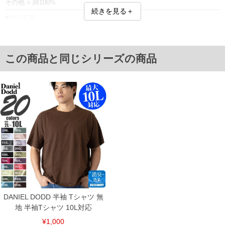
その他 = 綿100%
続きを見る＋
■サイズ表
サイズ/肩幅/袖丈/胸囲/着丈
2L/50/24/120/72
3L/52/25/126/74
4L/54/26/132/76
この商品と同じシリーズの商品
5L/56/27/138/78
6L/58/28/144/80
8L/62/30/156/84
10L/66/32/168/88
単位はcm
※【返品交換について】
返品交換希望の方は、商品到着後1週間以内にご連絡ください。
下着(肌着)やワイシャツは商品の性質上、返品交換不可とさせて頂いております。予め
ご了承くださいませ。
※【ボトムの裾上げをご希望の場合】
裾上げ料金は500円+税となります。
備考欄に股下●cmとご記入下さい。（裾上げ無料対象商品は1本につき税込6,000円以
上の品が対象。1本5,999円以下の商品は有料（500円+税）となります。）
出荷まで約1週間～20日間程お時間を頂く場合がございます。
尚、裾上げした商品は返品・交換不可となりますので、予めご了承下さい。
DANIEL DODD 半袖 Tシャツ 無
一部、お直しに対応出来ない商品がございます。(例：裾にファスナーや調節ひもが付
地 半袖Tシャツ 10L対応
いている、極端なデザインが施されている等)
¥1,000