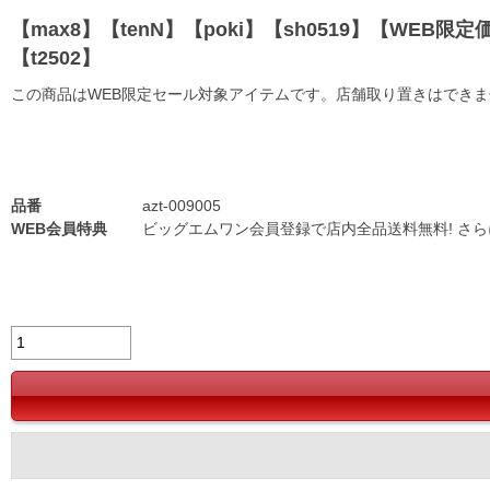
【max8】【tenN】【poki】【sh0519】【WEB限定価
【t2502】
この商品はWEB限定セール対象アイテムです。店舗取り置きはでき
品番
azt-009005
WEB会員特典
ビッグエムワン会員登録で店内全品送料無料! さ