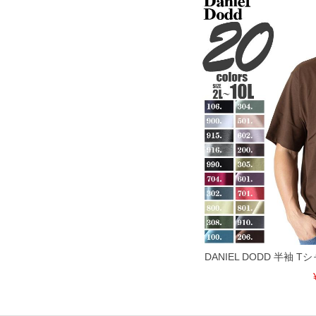
10L/66/32/168/88
単位はcm
※【返品交換について】
返品交換希望の方は、商品到着後1週間以内にご連絡ください。
下着(肌着)やワイシャツは商品の性質上、返品交換不可とさせて頂いております。予め
※【ボトムの裾上げをご希望の場合】
裾上げ料金は500円+税となります。
備考欄に股下●cmとご記入下さい。（裾上げ無料対象商品は1本につき税込6,000円以上の
出荷まで約1週間～20日間程お時間を頂く場合がございます。
尚、裾上げした商品は返品・交換不可となりますので、予めご了承下さい。
一部、お直しに対応出来ない商品がございます。(例：裾にファスナーや調節ひもが付い
※商品によって若干のサイズの誤差がございます。また、お客様がご使用の環境（コン
※当店での掲載商品は、実店鋪と在庫を共用しておりますので店頭での売り違い、店舗
ますので予めご了承ください。
ITEM INTRODUCTION
DANIEL DODD 半袖 