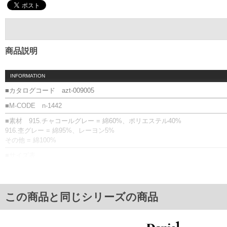
商品説明
INFORMATION
■カタログコード azt-009005
■M-CODE n-1442
■素材 915.チャコールグレー = 綿60%、ポリエステル40%
916.杢グレー = 綿95%、レーヨン5%
その他 = 綿100%
■サイズ表
サイズ/肩幅/袖丈/胸囲/着丈
2L/50/24/120/72
3L/52/25/126/74
4L/54/26/132/76
この商品と同じシリーズの商品
5L/56/27/138/78
6L/58/28/144/80
8L/62/30/156/84