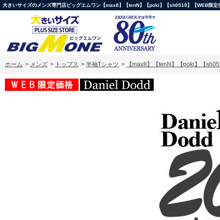
大きいサイズのメンズ専門店ビッグエムワン【max8】【tenN】【poki】【sh0519】【WEB限定価格】大
ホーム
>
メンズ
>
トップス
>
半袖Tシャツ
>
【max8】【tenN】【poki】【sh0