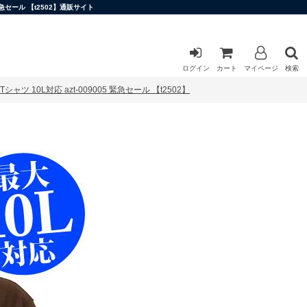
緊急セール 【t2502】通販サイト
ログイン
カート
マイページ
検索
ャツ 10L対応 azt-009005 緊急セール 【t2502】