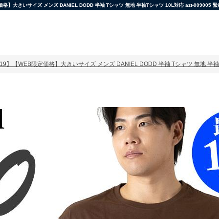
きいサイズ メンズ DANIEL DODD 半袖 Tシャツ 無地 半袖Tシャツ 10L対応 azt-009005 
519】【WEB限定価格】大きいサイズ メンズ DANIEL DODD 半袖 Tシャツ 無地 半袖Tシ