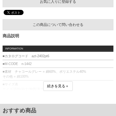
お気に入りに登録する
この商品について問い合わせる
商品説明
INFORMATION
■カタログコード azt-2402pt6
■M-CODE n-1442
■素材 チャコールグレー = 綿60%、ポリエステル40%
その他 = 綿100%
■サイズ表
続きを見る＋
サイズ/肩幅/袖丈/胸囲/着丈
3L/52/25/126/74
4L/54/26/132/76
5L/56/27/138/78
6L/58/28/144/80
おすすめ商品
8L/62/30/156/84