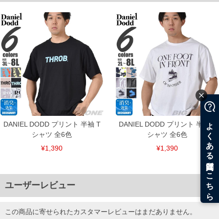
単位はcm
※【返品交換について】
返品交換希望の方は、商品到着後1週間以内にご連絡ください。
下着(肌着)やワイシャツは商品の性質上、返品交換不可とさせて頂いております。予め
ご了承くださいませ。
※【ボトムの裾上げをご希望の場合】
裾上げ料金は500円+税となります。
備考欄に股下●cmとご記入下さい。（裾上げ無料対象商品は1本につき税込6,000円以
上の品が対象。1本5,999円以下の商品は有料（500円+税）となります。）
出荷まで約1週間～20日間程お時間を頂く場合がございます。
尚、裾上げした商品は返品・交換不可となりますので、予めご了承下さい。
一部、お直しに対応出来ない商品がございます。(例：裾にファスナーや調節ひもが付
いている、極端なデザインが施されている等)
DANIEL DODD プリント 半袖 T
DANIEL DODD プリント 半袖 T
※商品によって若干のサイズの誤差がございます。また、お客様がご使用の環境（コ
ンピュータ画面）によって、商品の色味が若干異なる場合がございます。予めご了承
シャツ 全6色
シャツ 全6色
ください。
※当店での掲載商品は、実店鋪と在庫を共用しておりますので店頭での売り違い、店
¥1,390
¥1,390
舗からのお取り寄せ等により、お客様にご迷惑をお掛けしてしまう場合がございま
す。そのようなことがない様最大限に努めておりますが、もしあった場合速やかにご
連絡させて頂きますので予めご了承ください。
ユーザーレビュー
ITEM INTRODUCTION
この商品に寄せられたカスタマーレビューはまだありません。