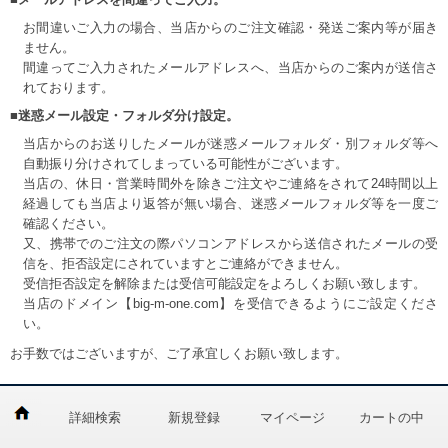
お間違いご入力の場合、当店からのご注文確認・発送ご案内等が届き
ません。
間違ってご入力されたメールアドレスへ、当店からのご案内が送信さ
れております。
■迷惑メール設定・フォルダ分け設定。
当店からのお送りしたメールが迷惑メールフォルダ・別フォルダ等へ
自動振り分けされてしまっている可能性がございます。
当店の、休日・営業時間外を除きご注文やご連絡をされて24時間以上
経過しても当店より返答が無い場合、迷惑メールフォルダ等を一度ご
確認ください。
又、携帯でのご注文の際パソコンアドレスから送信されたメールの受
信を、拒否設定にされていますとご連絡ができません。
受信拒否設定を解除または受信可能設定をよろしくお願い致します。
当店のドメイン【big-m-one.com】を受信できるようにご設定くださ
い。
お手数ではございますが、ご了承宜しくお願い致します。
詳細検索
新規登録
マイページ
カートの中