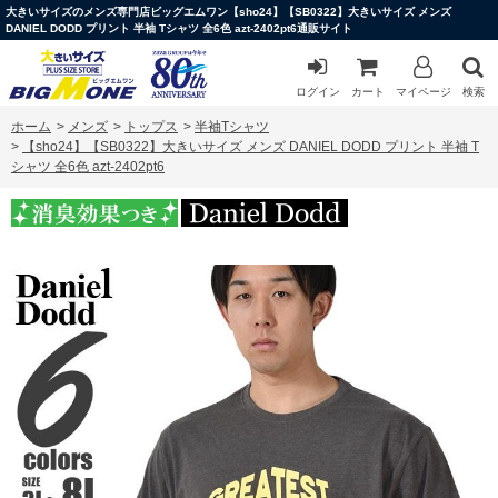
大きいサイズのメンズ専門店ビッグエムワン【sho24】【SB0322】大きいサイズ メンズ
DANIEL DODD プリント 半袖 Tシャツ 全6色 azt-2402pt6通販サイト
ログイン
カート
マイページ
検索
ホーム
>
メンズ
>
トップス
>
半袖Tシャツ
>
【sho24】【SB0322】大きいサイズ メンズ DANIEL DODD プリント 半袖 T
シャツ 全6色 azt-2402pt6