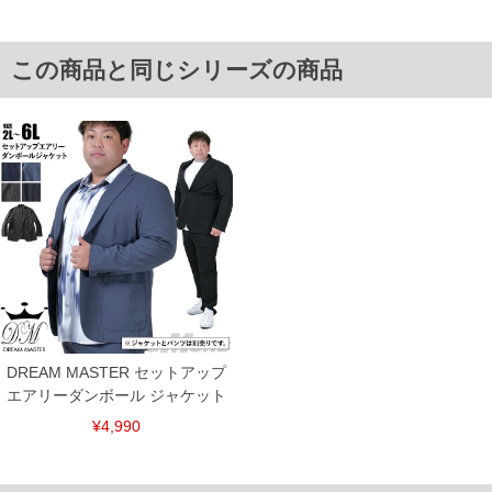
■サイズ表
サイズ/肩幅/袖丈/胸囲/着丈
2L/50/62.5/124/74
この商品と同じシリーズの商品
3L/52/63.5/130/76
4L/54/64.5/136/78
5L/56/65.5/142/80
6L/58/66.5/148/82
単位はcm
※【返品交換について】
返品交換希望の方は、商品到着後1週間以内にご連絡ください。
下着(肌着)やワイシャツは商品の性質上、返品交換不可とさせて頂いております。予め
ご了承くださいませ。
※【ボトムの裾上げをご希望の場合】
裾上げ料金は500円+税となります。
備考欄に股下●cmとご記入下さい。（裾上げ無料対象商品は1本につき税込6,000円以
上の品が対象。1本5,999円以下の商品は有料（500円+税）となります。）
出荷まで約1週間～20日間程お時間を頂く場合がございます。
尚、裾上げした商品は返品・交換不可となりますので、予めご了承下さい。
DREAM MASTER セットアップ
一部、お直しに対応出来ない商品がございます。(例：裾にファスナーや調節ひもが付
エアリーダンボール ジャケット
いている、極端なデザインが施されている等)
¥4,990
※商品によって若干のサイズの誤差がございます。また、お客様がご使用の環境（コ
ンピュータ画面）によって、商品の色味が若干異なる場合がございます。予めご了承
ください。
※当店での掲載商品は、実店鋪と在庫を共用しておりますので店頭での売り違い、店