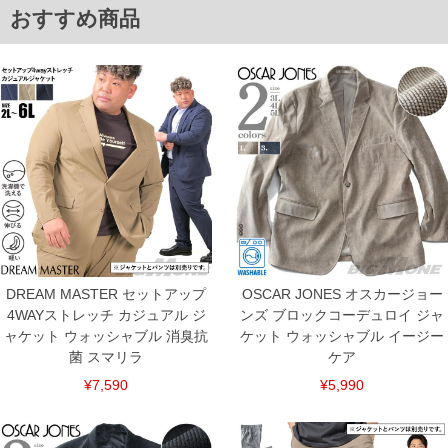
舗からのお取り寄せ等により、お客様にご迷惑をお掛けしてしまう場合がございま
おすすめ商品
す。そのようなことがない様最大限に努めておりますが、もしあった場合速やかにご
連絡させて頂きますので予めご了承ください。
ITEM INTRODUCTION
DREAM MASTER セットアップ
OSCAR JONES オスカージョー
4WAYストレッチ カジュアル ジ
ンズ ブロックコーデュロイ ジャ
ャケット ウォッシャブル 消臭抗
ケット ウォッシャブル イージー
菌 スマリラ
ケア
¥7,590
¥5,990