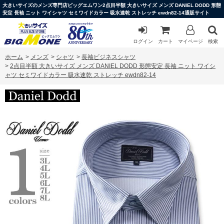
大きいサイズのメンズ専門店ビッグエムワン2点目半額 大きいサイズ メンズ DANIEL DODD 形態
安定 長袖 ニット ワイシャツ セミワイドカラー 吸水速乾 ストレッチ ewdn82-14通販サイト
ログイン
カート
マイページ
検索
ホーム
>
メンズ
>
シャツ
>
長袖ビジネスシャツ
>
2点目半額 大きいサイズ メンズ DANIEL DODD 形態安定 長袖 ニット ワイシ
ャツ セミワイドカラー 吸水速乾 ストレッチ ewdn82-14