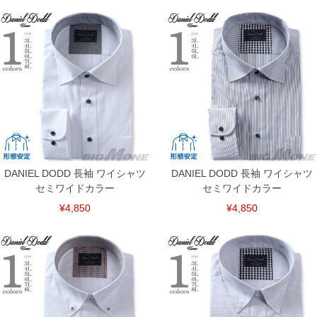
単位はcm
※【返品交換について】
返品交換希望の方は、商品到着後1週間以内にご連絡ください。
下着(肌着)やワイシャツは商品の性質上、返品交換不可とさせて頂いております。予め
ご了承くださいませ。
※【ボトムの裾上げをご希望の場合】
裾上げ料金は500円+税となります。
備考欄に股下●cmとご記入下さい。（裾上げ無料対象商品は1本につき税込6,000円以
上の品が対象。1本5,999円以下の商品は有料（500円+税）となります。）
出荷まで約1週間～20日間程お時間を頂く場合がございます。
尚、裾上げした商品は返品・交換不可となりますので、予めご了承下さい。
一部、お直しに対応出来ない商品がございます。(例：裾にファスナーや調節ひもが付
いている、極端なデザインが施されている等)
DANIEL DODD 長袖 ワイシャツ
DANIEL DODD 長袖 ワイシャツ
※商品によって若干のサイズの誤差がございます。また、お客様がご使用の環境（コ
ンピュータ画面）によって、商品の色味が若干異なる場合がございます。予めご了承
セミワイドカラー
セミワイドカラー
ください。
※当店での掲載商品は、実店鋪と在庫を共用しておりますので店頭での売り違い、店
¥4,850
¥4,850
舗からのお取り寄せ等により、お客様にご迷惑をお掛けしてしまう場合がございま
す。そのようなことがない様最大限に努めておりますが、もしあった場合速やかにご
連絡させて頂きますので予めご了承ください。
ITEM INTRODUCTION