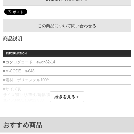
この商品について問い合わせる
商品説明
INFORMATION
■カタログコード ewdn82-14
■M-CODE n-648
■素材 ポリエステル100%
■サイズ表
サイズ/首回り/着丈/肩幅/胸囲/胴囲/裄丈
続きを見る＋
3L/45/84/55/139/137/88
4L/47/86/57/145/143/90
5L/49/88/59/151/149/90
6L/51/90/61/157/155/91
7L/53/92/63/163/161/92
おすすめ商品
8L/55/94/65/169/167/93