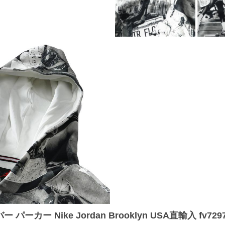
カー Nike Jordan Brooklyn USA直輸入 fv729