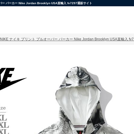
 Nike Jordan Brooklyn USA直輸入 fv7297通販サイト
KE ナイキ プリント プルオーバー パーカー Nike Jordan Brooklyn USA直輸入 fv7