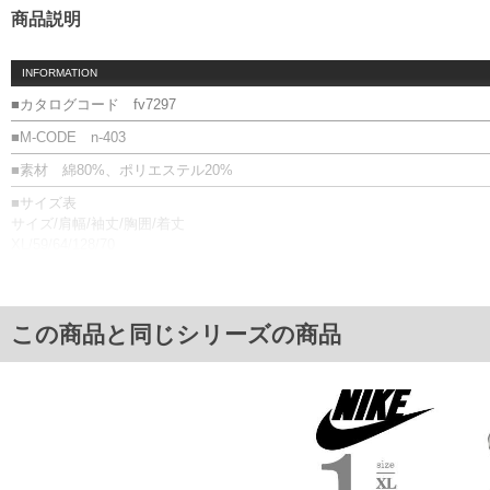
商品説明
INFORMATION
■カタログコード fv7297
■M-CODE n-403
■素材 綿80%、ポリエステル20%
■サイズ表
サイズ/肩幅/袖丈/胸囲/着丈
XL/59/64/128/70
2XL/63/64/140/72
3XL/66/64/148/73
単位はcm
この商品と同じシリーズの商品
※【返品交換について】
返品交換希望の方は、商品到着後1週間以内にご連絡ください。
下着(肌着)やワイシャツは商品の性質上、返品交換不可とさせて頂いております。予め
※【ボトムの裾上げをご希望の場合】
裾上げ料金は500円+税となります。
備考欄に股下●cmとご記入下さい。（裾上げ無料対象商品は1本につき税込6,000円以上の
出荷まで約1週間～20日間程お時間を頂く場合がございます。
尚、裾上げした商品は返品・交換不可となりますので、予めご了承下さい。