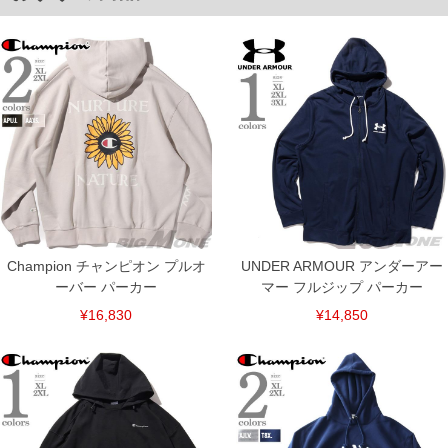
下着(肌着)やワイシャツは商品の性質上、返品交換不可とさせて頂いております。予め
ご了承くださいませ。
※【ボトムの裾上げをご希望の場合】
裾上げ料金は500円+税となります。
備考欄に股下●cmとご記入下さい。（裾上げ無料対象商品は1本につき税込6,000円以
上の品が対象。1本5,999円以下の商品は有料（500円+税）となります。）
出荷まで約1週間～20日間程お時間を頂く場合がございます。
尚、裾上げした商品は返品・交換不可となりますので、予めご了承下さい。
一部、お直しに対応出来ない商品がございます。(例：裾にファスナーや調節ひもが付
いている、極端なデザインが施されている等)
※商品によって若干のサイズの誤差がございます。また、お客様がご使用の環境（コ
ンピュータ画面）によって、商品の色味が若干異なる場合がございます。予めご了承
ください。
※当店での掲載商品は、実店鋪と在庫を共用しておりますので店頭での売り違い、店
舗からのお取り寄せ等により、お客様にご迷惑をお掛けしてしまう場合がございま
Champion チャンピオン プルオ
UNDER ARMOUR アンダーアー
す。そのようなことがない様最大限に努めておりますが、もしあった場合速やかにご
連絡させて頂きますので予めご了承ください。
ーバー パーカー
マー フルジップ パーカー
¥16,830
¥14,850
ITEM INTRODUCTION