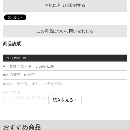
お気に入りに登録する
この商品について問い合わせる
商品説明
INFORMATION
■カタログコード gf69-s4136
■M-CODE n-1005
■素材 綿82%、ポリエステル18%
■サイズ表
サイズ/肩幅/袖丈/胸囲/着丈
続きを見る＋
XL/59/63/138/68
2XL/62/63/143/70
単位はcm
※【返品交換について】
おすすめ商品
返品交換希望の方は、商品到着後1週間以内にご連絡ください。