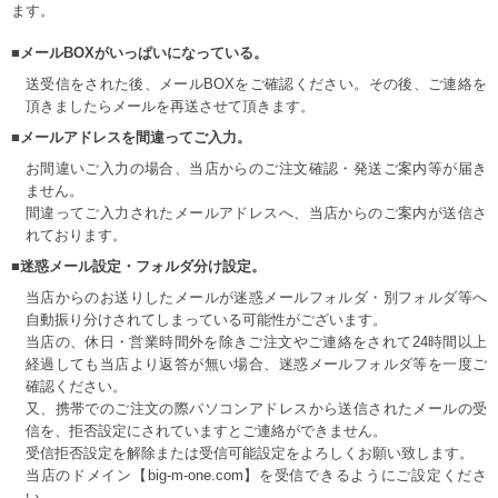
ます。
■メールBOXがいっぱいになっている。
送受信をされた後、メールBOXをご確認ください。その後、ご連絡を
頂きましたらメールを再送させて頂きます。
■メールアドレスを間違ってご入力。
お間違いご入力の場合、当店からのご注文確認・発送ご案内等が届き
ません。
間違ってご入力されたメールアドレスへ、当店からのご案内が送信さ
れております。
■迷惑メール設定・フォルダ分け設定。
当店からのお送りしたメールが迷惑メールフォルダ・別フォルダ等へ
自動振り分けされてしまっている可能性がございます。
当店の、休日・営業時間外を除きご注文やご連絡をされて24時間以上
経過しても当店より返答が無い場合、迷惑メールフォルダ等を一度ご
確認ください。
又、携帯でのご注文の際パソコンアドレスから送信されたメールの受
信を、拒否設定にされていますとご連絡ができません。
受信拒否設定を解除または受信可能設定をよろしくお願い致します。
当店のドメイン【big-m-one.com】を受信できるようにご設定くださ
い。