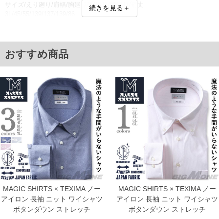
サイズ/えり廻り/肩幅/胸廻り/胴廻り/腰廻り/裄丈
続きを見る＋
3L/45/55/139/137/139/86
4L/47/57/145/143/145/86
5L/49/59/151/149/151/88
6L/51/61/157/155/157/90
7L/53/63/163/161/163/90
おすすめ商品
単位はcm
※【返品交換について】
返品交換希望の方は、商品到着後1週間以内にご連絡ください。
下着(肌着)やワイシャツは商品の性質上、返品交換不可とさせて頂いております。予め
ご了承くださいませ。
※【ボトムの裾上げをご希望の場合】
裾上げ料金は500円+税となります。
備考欄に股下●cmとご記入下さい。（裾上げ無料対象商品は1本につき税込6,000円以
上の品が対象。1本5,999円以下の商品は有料（500円+税）となります。）
出荷まで約1週間～20日間程お時間を頂く場合がございます。
尚、裾上げした商品は返品・交換不可となりますので、予めご了承下さい。
一部、お直しに対応出来ない商品がございます。(例：裾にファスナーや調節ひもが付
いている、極端なデザインが施されている等)
※商品によって若干のサイズの誤差がございます。また、お客様がご使用の環境（コ
ンピュータ画面）によって、商品の色味が若干異なる場合がございます。予めご了承
MAGIC SHIRTS × TEXIMA ノー
MAGIC SHIRTS × TEXIMA ノー
ください。
アイロン 長袖 ニット ワイシャツ
アイロン 長袖 ニット ワイシャツ
※当店での掲載商品は、実店鋪と在庫を共用しておりますので店頭での売り違い、店
ボタンダウン ストレッチ
ボタンダウン ストレッチ
舗からのお取り寄せ等により、お客様にご迷惑をお掛けしてしまう場合がございま
す。そのようなことがない様最大限に努めておりますが、もしあった場合速やかにご