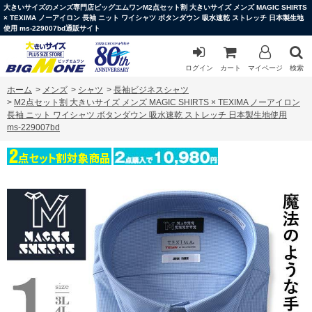
大きいサイズのメンズ専門店ビッグエムワンM2点セット割 大きいサイズ メンズ MAGIC SHIRTS
× TEXIMA ノーアイロン 長袖 ニット ワイシャツ ボタンダウン 吸水速乾 ストレッチ 日本製生地
使用 ms-229007bd通販サイト
ログイン
カート
マイページ
検索
ホーム
>
メンズ
>
シャツ
>
長袖ビジネスシャツ
>
M2点セット割 大きいサイズ メンズ MAGIC SHIRTS × TEXIMA ノーアイロン
長袖 ニット ワイシャツ ボタンダウン 吸水速乾 ストレッチ 日本製生地使用
ms-229007bd