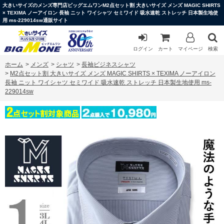
大きいサイズのメンズ専門店ビッグエムワンM2点セット割 大きいサイズ メンズ MAGIC SHIRTS
× TEXIMA ノーアイロン 長袖 ニット ワイシャツ セミワイド 吸水速乾 ストレッチ 日本製生地使
用 ms-229014sw通販サイト
ログイン
カート
マイページ
検索
ホーム
>
メンズ
>
シャツ
>
長袖ビジネスシャツ
>
M2点セット割 大きいサイズ メンズ MAGIC SHIRTS × TEXIMA ノーアイロン
長袖 ニット ワイシャツ セミワイド 吸水速乾 ストレッチ 日本製生地使用 ms-
229014sw