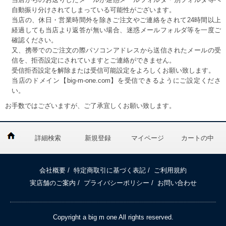
自動振り分けされてしまっている可能性がございます。
当店の、休日・営業時間外を除きご注文やご連絡をされて24時間以上
経過しても当店より返答が無い場合、迷惑メールフォルダ等を一度ご
確認ください。
又、携帯でのご注文の際パソコンアドレスから送信されたメールの受
信を、拒否設定にされていますとご連絡ができません。
受信拒否設定を解除または受信可能設定をよろしくお願い致します。
当店のドメイン【big-m-one.com】を受信できるようにご設定くださ
い。
お手数ではございますが、ご了承宜しくお願い致します。
詳細検索
新規登録
マイページ
カートの中
会社概要
/
特定商取引に基づく表記
/
ご利用規約
実店舗のご案内
/
プライバシーポリシー
/
お問い合わせ
Copyright a big m one All rights reserved.