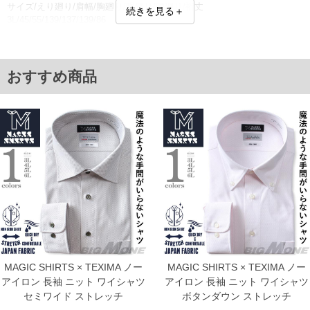
サイズ/えり廻り/肩幅/胸廻り/胴廻り/腰廻り/裄丈
続きを見る＋
3L/45/55/139/137/139/86
4L/47/57/145/143/145/86
5L/49/59/151/149/151/88
6L/51/61/157/155/157/90
8L/55/65/169/167/169/90
おすすめ商品
単位はcm
※【返品交換について】
返品交換希望の方は、商品到着後1週間以内にご連絡ください。
下着(肌着)やワイシャツは商品の性質上、返品交換不可とさせて頂いております。予め
ご了承くださいませ。
※【ボトムの裾上げをご希望の場合】
裾上げ料金は500円+税となります。
備考欄に股下●cmとご記入下さい。（裾上げ無料対象商品は1本につき税込6,000円以
上の品が対象。1本5,999円以下の商品は有料（500円+税）となります。）
出荷まで約1週間～20日間程お時間を頂く場合がございます。
尚、裾上げした商品は返品・交換不可となりますので、予めご了承下さい。
一部、お直しに対応出来ない商品がございます。(例：裾にファスナーや調節ひもが付
いている、極端なデザインが施されている等)
※商品によって若干のサイズの誤差がございます。また、お客様がご使用の環境（コ
ンピュータ画面）によって、商品の色味が若干異なる場合がございます。予めご了承
MAGIC SHIRTS × TEXIMA ノー
MAGIC SHIRTS × TEXIMA ノー
ください。
アイロン 長袖 ニット ワイシャツ
アイロン 長袖 ニット ワイシャツ
※当店での掲載商品は、実店鋪と在庫を共用しておりますので店頭での売り違い、店
セミワイド ストレッチ
ボタンダウン ストレッチ
舗からのお取り寄せ等により、お客様にご迷惑をお掛けしてしまう場合がございま
す。そのようなことがない様最大限に努めておりますが、もしあった場合速やかにご