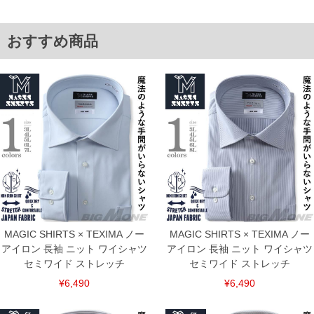
5L/49/59/151/149/151/88
6L/51/61/157/155/157/90
単位はcm
おすすめ商品
※【返品交換について】
返品交換希望の方は、商品到着後1週間以内にご連絡ください。
下着(肌着)やワイシャツは商品の性質上、返品交換不可とさせて頂いております。予め
ご了承くださいませ。
※【ボトムの裾上げをご希望の場合】
裾上げ料金は500円+税となります。
備考欄に股下●cmとご記入下さい。（裾上げ無料対象商品は1本につき税込6,000円以
上の品が対象。1本5,999円以下の商品は有料（500円+税）となります。）
出荷まで約1週間～20日間程お時間を頂く場合がございます。
尚、裾上げした商品は返品・交換不可となりますので、予めご了承下さい。
一部、お直しに対応出来ない商品がございます。(例：裾にファスナーや調節ひもが付
いている、極端なデザインが施されている等)
※商品によって若干のサイズの誤差がございます。また、お客様がご使用の環境（コ
ンピュータ画面）によって、商品の色味が若干異なる場合がございます。予めご了承
ください。
MAGIC SHIRTS × TEXIMA ノー
MAGIC SHIRTS × TEXIMA ノー
※当店での掲載商品は、実店鋪と在庫を共用しておりますので店頭での売り違い、店
アイロン 長袖 ニット ワイシャツ
アイロン 長袖 ニット ワイシャツ
舗からのお取り寄せ等により、お客様にご迷惑をお掛けしてしまう場合がございま
セミワイド ストレッチ
セミワイド ストレッチ
す。そのようなことがない様最大限に努めておりますが、もしあった場合速やかにご
連絡させて頂きますので予めご了承ください。
¥6,490
¥6,490
ITEM INTRODUCTION