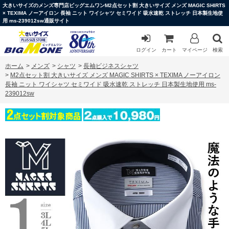
大きいサイズのメンズ専門店ビッグエムワンM2点セット割 大きいサイズ メンズ MAGIC SHIRTS
× TEXIMA ノーアイロン 長袖 ニット ワイシャツ セミワイド 吸水速乾 ストレッチ 日本製生地使
用 ms-239012sw通販サイト
ログイン
カート
マイページ
検索
ホーム
>
メンズ
>
シャツ
>
長袖ビジネスシャツ
>
M2点セット割 大きいサイズ メンズ MAGIC SHIRTS × TEXIMA ノーアイロン
長袖 ニット ワイシャツ セミワイド 吸水速乾 ストレッチ 日本製生地使用 ms-
239012sw