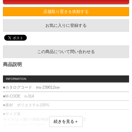
店舗取り置きを依頼する
お気に入りに登録する
この商品について問い合わせる
商品説明
INFORMATION
■カタログコード ms-239012sw
■M-CODE n-314
■素材 ポリエステル100%
■サイズ表
サイズ/えり廻り/肩幅/胸廻り/胴廻り/腰廻り/裄丈
続きを見る＋
3L/45/55/139/137/139/86
4L/47/57/145/143/145/86