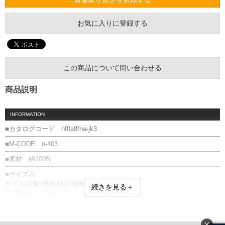
お気に入りに登録する
この商品について問い合わせる
商品説明
INFORMATION
■カタログコード nf0a8fna-jk3
■M-CODE n-403
■素材 綿100%
■サイズ表
サイズ/肩幅/胸囲/袖丈/裾幅/着丈
続きを見る＋
XL/50.5/124/23.5/63/74
XXL/53/132/25/68/77
3XL/56/144/26/72/80
単位はcm