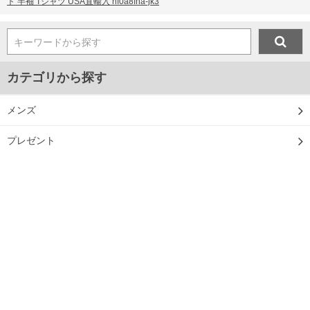
ト 半袖 Tシャツ USA直輸入 nf0a8fna-jk3
キーワードから探す
カテゴリから探す
メンズ
プレゼント
マスク
ジャンルから探す
■新着アイテム情報
■2024年春夏新作アイテム
■2024年秋冬新作アイテム