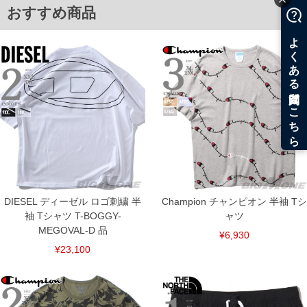
おすすめ商品
※【返品交換について】
返品交換希望の方は、商品到着後1週間以内にご連絡ください。
下着(肌着)やワイシャツは商品の性質上、返品交換不可とさせて頂いております。予め
ご了承くださいませ。
※【ボトムの裾上げをご希望の場合】
裾上げ料金は500円+税となります。
備考欄に股下●cmとご記入下さい。（裾上げ無料対象商品は1本につき税込6,000円以
上の品が対象。1本5,999円以下の商品は有料（500円+税）となります。）
出荷まで約1週間～20日間程お時間を頂く場合がございます。
尚、裾上げした商品は返品・交換不可となりますので、予めご了承下さい。
一部、お直しに対応出来ない商品がございます。(例：裾にファスナーや調節ひもが付
いている、極端なデザインが施されている等)
※商品によって若干のサイズの誤差がございます。また、お客様がご使用の環境（コ
ンピュータ画面）によって、商品の色味が若干異なる場合がございます。予めご了承
ください。
※当店での掲載商品は、実店鋪と在庫を共用しておりますので店頭での売り違い、店
DIESEL ディーゼル ロゴ刺繍 半
Champion チャンピオン 半袖 Tシ
舗からのお取り寄せ等により、お客様にご迷惑をお掛けしてしまう場合がございま
袖 Tシャツ T-BOGGY-
ャツ
す。そのようなことがない様最大限に努めておりますが、もしあった場合速やかにご
連絡させて頂きますので予めご了承ください。
MEGOVAL-D 品
¥6,930
¥23,100
ITEM INTRODUCTION