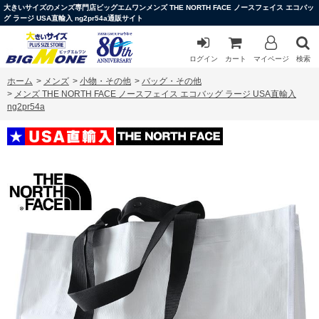
大きいサイズのメンズ専門店ビッグエムワンメンズ THE NORTH FACE ノースフェイス エコバッ
グ ラージ USA直輸入 ng2pr54a通販サイト
ログイン
カート
マイページ
検索
ホーム
>
メンズ
>
小物・その他
>
バッグ・その他
>
メンズ THE NORTH FACE ノースフェイス エコバッグ ラージ USA直輸入
ng2pr54a