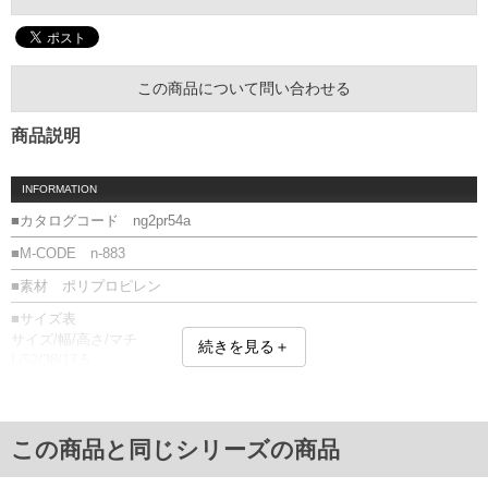
この商品について問い合わせる
商品説明
INFORMATION
■カタログコード ng2pr54a
■M-CODE n-883
■素材 ポリプロピレン
■サイズ表
サイズ/幅/高さ/マチ
続きを見る＋
L/52/38/17.5
単位はcm
※【返品交換について】
返品交換希望の方は、商品到着後1週間以内にご連絡ください。
この商品と同じシリーズの商品
下着(肌着)やワイシャツは商品の性質上、返品交換不可とさせて頂いております。予め
ご了承くださいませ。