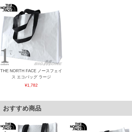
※【ボトムの裾上げをご希望の場合】
裾上げ料金は500円+税となります。
備考欄に股下●cmとご記入下さい。（裾上げ無料対象商品は1本につき税込6,000円以
上の品が対象。1本5,999円以下の商品は有料（500円+税）となります。）
出荷まで約1週間～20日間程お時間を頂く場合がございます。
尚、裾上げした商品は返品・交換不可となりますので、予めご了承下さい。
一部、お直しに対応出来ない商品がございます。(例：裾にファスナーや調節ひもが付
いている、極端なデザインが施されている等)
※商品によって若干のサイズの誤差がございます。また、お客様がご使用の環境（コ
ンピュータ画面）によって、商品の色味が若干異なる場合がございます。予めご了承
ください。
※当店での掲載商品は、実店鋪と在庫を共用しておりますので店頭での売り違い、店
舗からのお取り寄せ等により、お客様にご迷惑をお掛けしてしまう場合がございま
す。そのようなことがない様最大限に努めておりますが、もしあった場合速やかにご
THE NORTH FACE ノースフェイ
連絡させて頂きますので予めご了承ください。
ス エコバッグ ラージ
ITEM INTRODUCTION
¥1,782
おすすめ商品