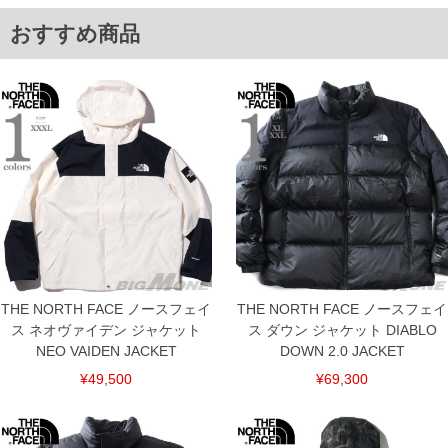
返品交換希望の方は、商品到着後1週間以内にご連絡ください。
おすすめ商品
下着(肌着)やワイシャツは商品の性質上、返品交換不可とさせて頂いております。予め
ご了承くださいませ。
※【ボトムの裾上げをご希望の場合】
裾上げ料金は500円+税となります。
備考欄に股下●cmとご記入下さい。（裾上げ無料対象商品は1本につき税込6,000円以
上の品が対象。1本5,999円以下の商品は有料（500円+税）となります。）
出荷まで約1週間～20日間程お時間を頂く場合がございます。
尚、裾上げした商品は返品・交換不可となりますので、予めご了承下さい。
一部、お直しに対応出来ない商品がございます。(例：裾にファスナーや調節ひもが付
いている、極端なデザインが施されている等)
※商品によって若干のサイズの誤差がございます。また、お客様がご使用の環境（コ
ンピュータ画面）によって、商品の色味が若干異なる場合がございます。予めご了承
ください。
※当店での掲載商品は、実店鋪と在庫を共用しておりますので店頭での売り違い、店
舗からのお取り寄せ等により、お客様にご迷惑をお掛けしてしまう場合がございま
す。そのようなことがない様最大限に努めておりますが、もしあった場合速やかにご
THE NORTH FACE ノースフェイ
THE NORTH FACE ノースフェイ
連絡させて頂きますので予めご了承ください。
ス ネオヴァイデン ジャケット
ス ダウン ジャケット DIABLO
NEO VAIDEN JACKET
DOWN 2.0 JACKET
ITEM INTRODUCTION
¥49,500
¥69,300