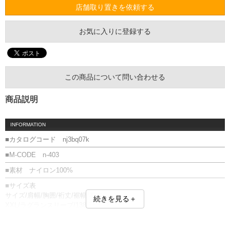
店舗取り置きを依頼する
お気に入りに登録する
この商品について問い合わせる
商品説明
INFORMATION
■カタログコード nj3bq07k
■M-CODE n-403
■素材 ナイロン100%
■サイズ表
サイズ/肩幅/胸囲/裄丈/裾幅/着丈
続きを見る＋
XXL/ラグランスリーブ/138/93.5/56/73
単位はcm
※【返品交換について】