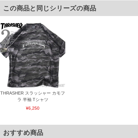
6L/65/27/154/79
単位はcm
この商品と同じシリーズの商品
※【返品交換について】
返品交換希望の方は、商品到着後1週間以内にご連絡ください。
下着(肌着)やワイシャツは商品の性質上、返品交換不可とさせて頂いております。予め
ご了承くださいませ。
※【ボトムの裾上げをご希望の場合】
裾上げ料金は500円+税となります。
備考欄に股下●cmとご記入下さい。（裾上げ無料対象商品は1本につき税込6,000円以
上の品が対象。1本5,999円以下の商品は有料（500円+税）となります。）
出荷まで約1週間～20日間程お時間を頂く場合がございます。
尚、裾上げした商品は返品・交換不可となりますので、予めご了承下さい。
一部、お直しに対応出来ない商品がございます。(例：裾にファスナーや調節ひもが付
いている、極端なデザインが施されている等)
※商品によって若干のサイズの誤差がございます。また、お客様がご使用の環境（コ
ンピュータ画面）によって、商品の色味が若干異なる場合がございます。予めご了承
ください。
THRASHER スラッシャー カモフ
※当店での掲載商品は、実店鋪と在庫を共用しておりますので店頭での売り違い、店
ラ 半袖 Tシャツ
舗からのお取り寄せ等により、お客様にご迷惑をお掛けしてしまう場合がございま
す。そのようなことがない様最大限に努めておりますが、もしあった場合速やかにご
¥6,250
連絡させて頂きますので予めご了承ください。
ITEM INTRODUCTION
おすすめ商品