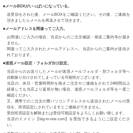
■メールBOXがいっぱいになっている。
送受信をされた後、メールBOXをご確認ください。その後、ご連絡を
頂きましたらメールを再送させて頂きます。
■メールアドレスを間違ってご入力。
COLOR VARIATION
お間違いご入力の場合、当店からのご注文確認・発送ご案内等が届き
ません。
間違ってご入力されたメールアドレスへ、当店からのご案内が送信さ
れております。
■迷惑メール設定・フォルダ分け設定。
当店からのお送りしたメールが迷惑メールフォルダ・別フォルダ等へ
自動振り分けされてしまっている可能性がございます。
当店の、休日・営業時間外を除きご注文やご連絡をされて24時間以上
経過しても当店より返答が無い場合、迷惑メールフォルダ等を一度ご
確認ください。
又、携帯でのご注文の際パソコンアドレスから送信されたメールの受
信を、拒否設定にされていますとご連絡ができません。
受信拒否設定を解除または受信可能設定をよろしくお願い致します。
当店のドメイン【big-m-one.com】を受信できるようにご設定くださ
い。