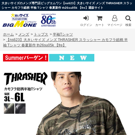
大きいサイズのメンズ専門店ビッグエムワン【ns623】大きいサイズ メンズ THRASHER スラッ
シャー カモフラ総柄 半袖 Tシャツ 春夏新作 th26su05k 【fre】通販サイト
ログイン
カート
マイページ
検索
ホーム
>
メンズ
>
トップス
>
半袖Tシャツ
>
【ns623】大きいサイズ メンズ THRASHER スラッシャー カモフラ総柄 半
袖 Tシャツ 春夏新作 th26su05k 【fre】