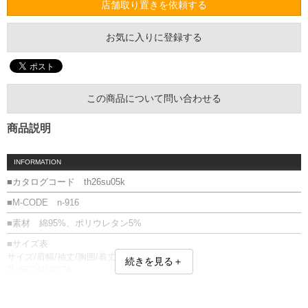
店舗取り置きを依頼する
お気に入りに登録する
この商品について問い合わせる
商品説明
INFORMATION
■カタログコード th26su05k
■M-CODE n-916
■素材 綿95%、ポリウレタン5%
■サイズ表
サイズ/肩幅/袖丈/胸囲/着丈
続きを見る＋
3L/56/24/130/76
4L/59/25/138/77
5L/62/26/146/78