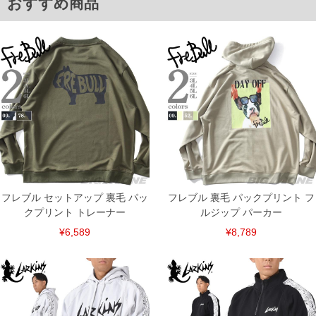
おすすめ商品
3L/58/62/130/78
4L/60/63/136/80
5L/62/64/142/82
6L/64/64/148/84
単位はcm
※【返品交換について】
返品交換希望の方は、商品到着後1週間以内にご連絡ください。
下着(肌着)やワイシャツは商品の性質上、返品交換不可とさせて頂いております。予め
ご了承くださいませ。
※【ボトムの裾上げをご希望の場合】
裾上げ料金は500円+税となります。
備考欄に股下●cmとご記入下さい。（裾上げ無料対象商品は1本につき税込6,000円以
上の品が対象。1本5,999円以下の商品は有料（500円+税）となります。）
出荷まで約1週間～20日間程お時間を頂く場合がございます。
尚、裾上げした商品は返品・交換不可となりますので、予めご了承下さい。
フレブル セットアップ 裏毛 パッ
フレブル 裏毛 パックプリント フ
一部、お直しに対応出来ない商品がございます。(例：裾にファスナーや調節ひもが付
クプリント トレーナー
ルジップ パーカー
いている、極端なデザインが施されている等)
¥6,589
¥8,789
※商品によって若干のサイズの誤差がございます。また、お客様がご使用の環境（コ
ンピュータ画面）によって、商品の色味が若干異なる場合がございます。予めご了承
ください。
※当店での掲載商品は、実店鋪と在庫を共用しておりますので店頭での売り違い、店
舗からのお取り寄せ等により、お客様にご迷惑をお掛けしてしまう場合がございま
す。そのようなことがない様最大限に努めておりますが、もしあった場合速やかにご
連絡させて頂きますので予めご了承ください。