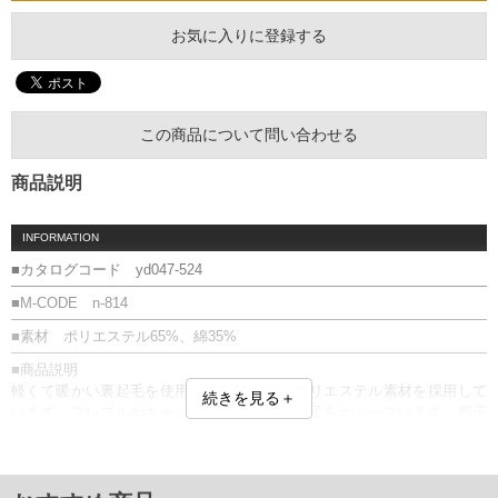
お気に入りに登録する
この商品について問い合わせる
商品説明
INFORMATION
■カタログコード yd047-524
■M-CODE n-814
■素材 ポリエステル65%、綿35%
■商品説明
軽くて暖かい裏起毛を使用。速乾性が高いポリエステル素材を採用して
続きを見る＋
います。フレブルがキャッチーな迷彩柄の帽子をかぶっています。帽子
の柄にあわせた迷彩パンツやカーゴパンツが相性が良いです。
■サイズ表
サイズ/肩幅/袖丈/胸囲/着丈