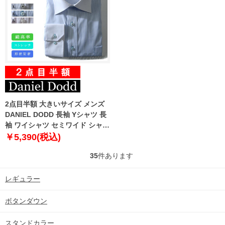
2点目半額 大きいサイズ メンズ
DANIEL DODD 長袖 Yシャツ 長
袖 ワイシャツ セミワイド シャツ
形態安定 d274az102
￥5,390(税込)
35
件あります
レギュラー
ボタンダウン
スタンドカラー