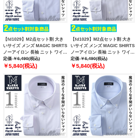
【fd1029】M2点セット割 大き
【fd1029】M2点セット割 大き
いサイズ メンズ MAGIC SHIRTS
いサイズ メンズ MAGIC SHIRTS
ノーアイロン 長袖 ニット ワイシ
ノーアイロン 長袖 ニット ワイシ
ャツ セミワイド 吸水速乾 ストレ
定価 ￥6,490(税込)
ャツ セミワイド 吸水速乾 ストレ
定価 ￥6,490(税込)
ッチ 日本製生地使用 ewma99-
ッチ 日本製生地使用 ewma99-
￥5,840(税込)
￥5,840(税込)
82sw
83sw