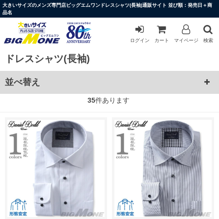
大きいサイズのメンズ専門店ビッグエムワンドレスシャツ(長袖)通販サイト 並び順：発売日＋商
品名
ログイン
カート
マイページ
検索
ドレスシャツ(長袖)
並べ替え
35
件あります