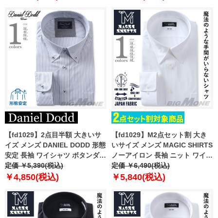
【fd1029】2点目半額 大きいサ
【fd1029】M2点セット割 大き
イズ メンズ DANIEL DODD 形態
いサイズ メンズ MAGIC SHIRTS
安定 長袖 ワイシャツ ボタンダウ
ノーアイロン 長袖 ニット ワイシ
ン eadn87-77
定価 ￥5,390(税込)
ャツ レギュラー 吸水速乾 ストレ
定価 ￥6,490(税込)
ッチ 日本製生地使用 ewma09-
￥4,850(税込)
￥5,840(税込)
01rg