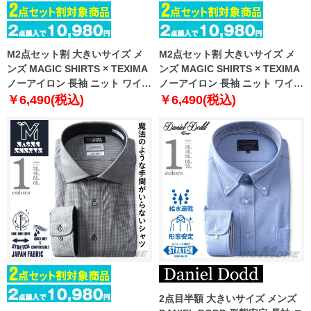
M2点セット割 大きいサイズ メ
M2点セット割 大きいサイズ メ
ンズ MAGIC SHIRTS × TEXIMA
ンズ MAGIC SHIRTS × TEXIMA
ノーアイロン 長袖 ニット ワイシ
ノーアイロン 長袖 ニット ワイシ
ャツ セミワイド 吸水速乾 ストレ
ャツ ボタンダウン 吸水速乾 スト
￥6,490(税込)
￥6,490(税込)
ッチ 日本製生地使用 ms-
レッチ 日本製生地使用 ms-
239024sw
239022bd
2点目半額 大きいサイズ メンズ