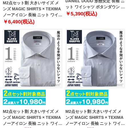
DANIEL DODD 形態安定 長袖 ニ
M2点セット割 大きいサイズ メ
ット ワイシャツ ボタンダウン 吸
ンズ MAGIC SHIRTS × TEXIMA
水速乾 ストレッチ ewdn82-11
￥5,390(税込)
ノーアイロン 長袖 ニット ワイシ
ャツ ワイドカラー 吸水速乾 スト
￥6,490(税込)
レッチ 日本製生地使用 ms-
239005sw
M2点セット割 大きいサイズ メ
M2点セット割 大きいサイズ メ
ンズ MAGIC SHIRTS × TEXIMA
ンズ MAGIC SHIRTS × TEXIMA
ノーアイロン 長袖 ニット ワイシ
ノーアイロン 長袖 ニット ワイシ