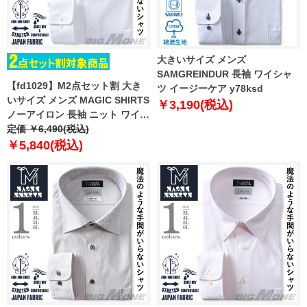
大きいサイズ メンズ
SAMGREINDUR 長袖 ワイシャ
【fd1029】M2点セット割 大き
ツ イージーケア y78ksd
いサイズ メンズ MAGIC SHIRTS
￥3,190(税込)
ノーアイロン 長袖 ニット ワイシ
ャツ ボタンダウン 吸水速乾 スト
定価 ￥6,490(税込)
レッチ 日本製生地使用 ewma99-
￥5,840(税込)
94bd