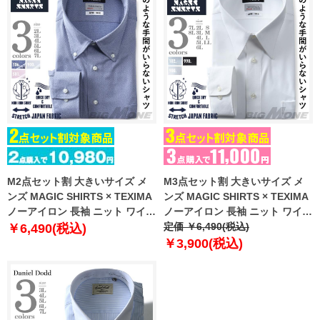
M2点セット割 大きいサイズ メ
M3点セット割 大きいサイズ メ
ンズ MAGIC SHIRTS × TEXIMA
ンズ MAGIC SHIRTS × TEXIMA
ノーアイロン 長袖 ニット ワイシ
ノーアイロン 長袖 ニット ワイシ
ャツ ボタンダウン 吸水速乾 スト
ャツ 吸水速乾 ストレッチ 日本製
定価 ￥6,490(税込)
￥6,490(税込)
レッチ 日本製生地使用 ms-
生地使用 ms-219001
￥3,900(税込)
229003bd