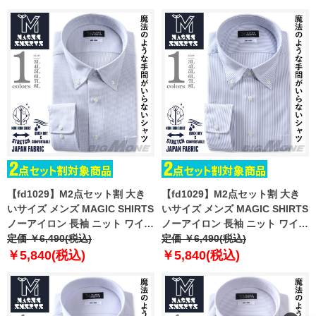
88bd
89bd
【fd1029】M2点セット割 大き
【fd1029】M2点セット割 大き
いサイズ メンズ MAGIC SHIRTS
いサイズ メンズ MAGIC SHIRTS
ノーアイロン 長袖 ニット ワイシ
ノーアイロン 長袖 ニット ワイシ
ャツ ボタンダウン 吸水速乾 スト
定価 ￥6,490(税込)
ャツ ボタンダウン 吸水速乾 スト
定価 ￥6,490(税込)
レッチ 日本製生地使用 ewma99-
レッチ 日本製生地使用 ewma99-
￥5,840(税込)
￥5,840(税込)
90bd
91bd