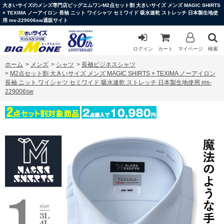
大きいサイズのメンズ専門店ビッグエムワンM2点セット割 大きいサイズ メンズ MAGIC SHIRTS
× TEXIMA ノーアイロン 長袖 ニット ワイシャツ セミワイド 吸水速乾 ストレッチ 日本製生地使
用 ms-229006sw通販サイト
ログイン
カート
マイページ
検索
ホーム
>
メンズ
>
シャツ
>
長袖ビジネスシャツ
>
M2点セット割 大きいサイズ メンズ MAGIC SHIRTS × TEXIMA ノーアイロン
長袖 ニット ワイシャツ セミワイド 吸水速乾 ストレッチ 日本製生地使用 ms-
229006sw