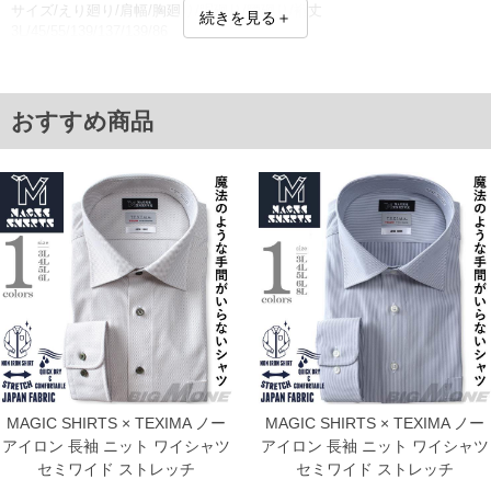
サイズ/えり廻り/肩幅/胸廻り/胴廻り/腰廻り/裄丈
続きを見る＋
3L/45/55/139/137/139/86
4L/47/57/145/143/145/86
5L/49/59/151/149/151/88
6L/51/61/157/155/157/90
7L/53/63/163/161/163/90
おすすめ商品
単位はcm
※【返品交換について】
返品交換希望の方は、商品到着後1週間以内にご連絡ください。
下着(肌着)やワイシャツは商品の性質上、返品交換不可とさせて頂いております。予め
ご了承くださいませ。
※【ボトムの裾上げをご希望の場合】
裾上げ料金は500円+税となります。
備考欄に股下●cmとご記入下さい。（裾上げ無料対象商品は1本につき税込6,000円以
上の品が対象。1本5,999円以下の商品は有料（500円+税）となります。）
出荷まで約1週間～20日間程お時間を頂く場合がございます。
尚、裾上げした商品は返品・交換不可となりますので、予めご了承下さい。
一部、お直しに対応出来ない商品がございます。(例：裾にファスナーや調節ひもが付
いている、極端なデザインが施されている等)
※商品によって若干のサイズの誤差がございます。また、お客様がご使用の環境（コ
ンピュータ画面）によって、商品の色味が若干異なる場合がございます。予めご了承
MAGIC SHIRTS × TEXIMA ノー
MAGIC SHIRTS × TEXIMA ノー
ください。
アイロン 長袖 ニット ワイシャツ
アイロン 長袖 ニット ワイシャツ
※当店での掲載商品は、実店鋪と在庫を共用しておりますので店頭での売り違い、店
セミワイド ストレッチ
セミワイド ストレッチ
舗からのお取り寄せ等により、お客様にご迷惑をお掛けしてしまう場合がございま
す。そのようなことがない様最大限に努めておりますが、もしあった場合速やかにご