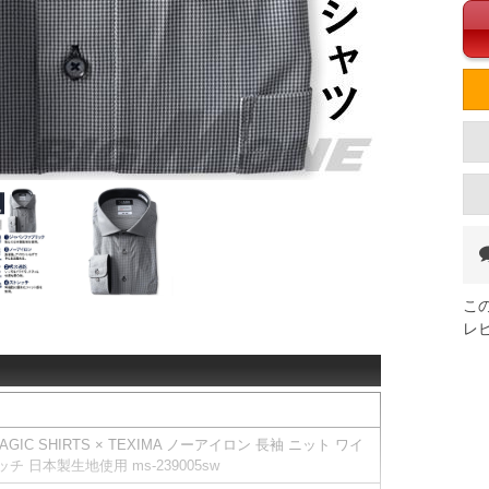
こ
レ
IC SHIRTS × TEXIMA ノーアイロン 長袖 ニット ワイ
 日本製生地使用 ms-239005sw