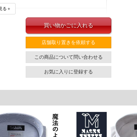
見る＋
買い物かごに入れる
店舗取り置きを依頼する
イズ
この商品について問い合わせる
胸廻り
胴廻り
腰廻り
裄丈
139
137
139
86
お気に入りに登録する
145
143
145
86
151
149
151
88
157
155
157
90
単位はcm
ざいます。また、お客様がご使用の環境（コンピュータ画
場合がございます。予めご了承ください。
タグのサイズ表記と異なる場合があります。お取り扱い前に