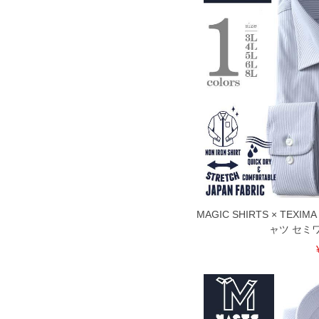
※当店での掲載商品は、実店鋪と在庫を
寄せ等により、お客様にご迷惑をお掛け
限に努めておりますが、もしあった場合
※【ボトムの裾上げをご希望の場合】
裾上げ料金は500円+税となります。
ご注意
備考欄に股下●cmとご記入下さい。（裾上
1本5,999円以下の商品は有料（500円+
出荷まで約1週間～20日間程お時間を頂
尚、裾上げした商品は返品・交換不可と
一部、お直しに対応出来ない商品がござい
端なデザインが施されている等)
※【返品交換について】
返品交換希望の方は、商品到着後1週間以
下着(肌着)やワイシャツは商品の性質上
MAGIC SHIRTS × TE
いませ。
ャツ セミ
ITEM INTRODUCTION