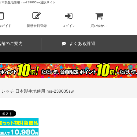
本製生地使用 ms-239005sw通販サイト
物ガイド
新規会員登録
ログイン
買い物かご
店舗のご案内
よくある質問
レッチ 日本製生地使用 ms-239005sw