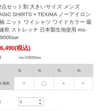
2点セット割 大きいサイズ メンズ
AGIC SHIRTS × TEXIMA ノーアイロン
袖 ニット ワイシャツ ワイドカラー 吸
速乾 ストレッチ 日本製生地使用 ms-
39005sw
6,490(税込)
番
ms-239005sw
3L
4L
5L
6L
94.黒柄
×
×
×
数