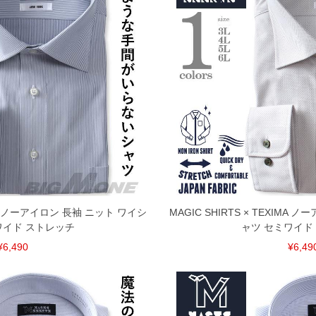
共用しておりますので店頭での売り違い、店舗からのお取り
してしまう場合がございます。そのようなことがない様最大
速やかにご連絡させて頂きますので予めご了承ください。
げ無料対象商品は1本につき税込6,000円以上の品が対象。
税）となります。）
く場合がございます。
なりますので、予めご了承下さい。
ます。(例：裾にファスナーや調節ひもが付いている、極
内にご連絡ください。
、返品交換不可とさせて頂いております。予めご了承くださ
XIMA ノーアイロン 長袖 ニット ワイシ
MAGIC SHIRTS × TEXIMA
ワイド ストレッチ
ャツ セミワイド
¥6,490
¥6,49