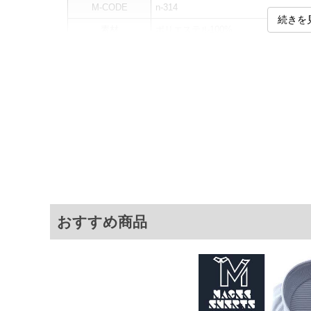
M-CODE
n-314
続きを
素材
ポリエステル100%
カラー展開
【ブラック】
サイズ展開
【3L】【4L】【5L】【6L】
サ
サイズ
えり廻り
肩幅
3L
45
55
4L
47
57
5L
49
59
6L
51
61
おすすめ商品
※商品によって若干のサイズの誤差がご
面）によって、商品の色味が若干異なる
※上記サイズが実際の商品に付いている
商品付属タグの記載もご確認下さい。