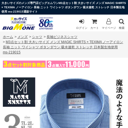
大きいサイズのメンズ専門店ビッグエムワンM3点セット割 大きいサイズ メンズ MAGIC SHIRTS
× TEXIMA ノーアイロン 長袖 ニット ワイシャツ ボタンダウン 吸水速乾 ストレッチ 日本製生地
使用 ms-219015通販サイト
ログイン
カート
マイページ
検索
ホーム
>
メンズ
>
シャツ
>
長袖ビジネスシャツ
>
M3点セット割 大きいサイズ メンズ MAGIC SHIRTS × TEXIMA ノーアイロン
長袖 ニット ワイシャツ ボタンダウン 吸水速乾 ストレッチ 日本製生地使用
ms-219015