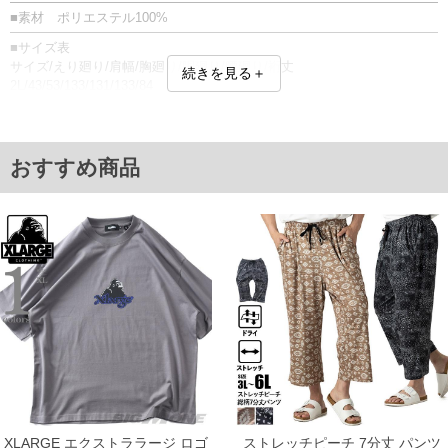
■素材 ポリエステル100%
■サイズ表
サイズ/えり廻り/肩幅/胸廻り/胴廻り/腰廻り/裄丈
続きを見る＋
2L/43/53/133/131/133/84
3L/45/55/139/137/139/86
4L/47/57/145/143/145/86
5L/49/59/151/149/151/88
6L/51/61/157/155/157/90
おすすめ商品
7L/53/63/163/161/163/90
8L/55/65/169/167/169/90
単位はcm
※【返品交換について】
返品交換希望の方は、商品到着後1週間以内にご連絡ください。
下着(肌着)やワイシャツは商品の性質上、返品交換不可とさせて頂いております。予め
ご了承くださいませ。
※【ボトムの裾上げをご希望の場合】
裾上げ料金は500円+税となります。
備考欄に股下●cmとご記入下さい。（裾上げ無料対象商品は1本につき税込6,000円以
上の品が対象。1本5,999円以下の商品は有料（500円+税）となります。）
出荷まで約1週間～20日間程お時間を頂く場合がございます。
尚、裾上げした商品は返品・交換不可となりますので、予めご了承下さい。
一部、お直しに対応出来ない商品がございます。(例：裾にファスナーや調節ひもが付
いている、極端なデザインが施されている等)
XLARGE エクストララージ ロゴ
ストレッチピーチ 7分丈 パンツ