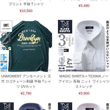
※商品によって若干のサイズの誤差がございます。また、お客様がご使用の環境（コ
プリント 半袖 Tシャツ
¥3,490
ンピュータ画面）によって、商品の色味が若干異なる場合がございます。予めご了承
¥10,560
ください。
※当店での掲載商品は、実店鋪と在庫を共用しておりますので店頭での売り違い、店
舗からのお取り寄せ等により、お客様にご迷惑をお掛けしてしまう場合がございま
す。そのようなことがない様最大限に努めておりますが、もしあった場合速やかにご
連絡させて頂きますので予めご了承ください。
ITEM INTRODUCTION
UNMOMENT アンモーメント 天
MAGIC SHIRTS × TEXIMA ノー
竺 ロゴチェーン刺繍 半袖 Tシャ
アイロン 長袖 ニット ワイシャツ
ツ UVカット
ストレッチ
¥2,790
¥3,900