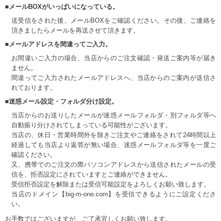
■メールBOXがいっぱいになっている。
送受信をされた後、メールBOXをご確認ください。その後、ご連絡を
頂きましたらメールを再送させて頂きます。
■メールアドレスを間違ってご入力。
お間違いご入力の場合、当店からのご注文確認・発送ご案内等が届き
ません。
間違ってご入力されたメールアドレスへ、当店からのご案内が送信さ
れております。
■迷惑メール設定・フォルダ分け設定。
当店からのお送りしたメールが迷惑メールフォルダ・別フォルダ等へ
自動振り分けされてしまっている可能性がございます。
当店の、休日・営業時間外を除きご注文やご連絡をされて24時間以上
経過しても当店より返答が無い場合、迷惑メールフォルダ等を一度ご
確認ください。
又、携帯でのご注文の際パソコンアドレスから送信されたメールの受
信を、拒否設定にされていますとご連絡ができません。
受信拒否設定を解除または受信可能設定をよろしくお願い致します。
当店のドメイン【big-m-one.com】を受信できるようにご設定くださ
い。
お手数ではございますが、ご了承宜しくお願い致します。