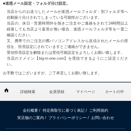
■迷惑メール設定・フォルダ分け設定。
当店からのお送りしたメールが迷惑メールフォルダ・別フォルダ等へ
自動振り分けされてしまっている可能性がございます。
当店の、休日・営業時間外を除きご注文やご連絡をされて24時間以上
経過しても当店より返答が無い場合、迷惑メールフォルダ等を一度ご
確認ください。
又、携帯でのご注文の際パソコンアドレスから送信されたメールの受
信を、拒否設定にされていますとご連絡ができません。
受信拒否設定を解除または受信可能設定をよろしくお願い致します。
当店のドメイン【big-m-one.com】を受信できるようにご設定くださ
い。
お手数ではございますが、ご了承宜しくお願い致します。
詳細検索
会員登録
マイページ
カートの中
会社概要
/
特定商取引に基づく表記
/
ご利用規約
実店舗のご案内
/
プライバシーポリシー
/
お問い合わせ