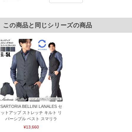
■商品説明
同素材のジャケット(mw-lan-jk-l)、パンツ(mw-lan-pt-l)とセットでのコーデ
ィネートがオススメです。
■サイズ表
この商品と同じシリーズの商品
サイズ/胸囲/胴囲/着丈
2L/121/119/62
3L/127/125/64
4L/133/131/66
5L/139/137/68
単位はcm
※【返品交換について】
返品交換希望の方は、商品到着後1週間以内にご連絡ください。
下着(肌着)やワイシャツは商品の性質上、返品交換不可とさせて頂いております。予め
ご了承くださいませ。
※【ボトムの裾上げをご希望の場合】
裾上げ料金は500円+税となります。
備考欄に股下●cmとご記入下さい。（裾上げ無料対象商品は1本につき税込6,000円以
上の品が対象。1本5,999円以下の商品は有料（500円+税）となります。）
出荷まで約1週間～20日間程お時間を頂く場合がございます。
SARTORIA BELLINI LANALES セ
尚、裾上げした商品は返品・交換不可となりますので、予めご了承下さい。
ットアップ ストレッチ キルト リ
一部、お直しに対応出来ない商品がございます。(例：裾にファスナーや調節ひもが付
いている、極端なデザインが施されている等)
バーシブル ベスト スマリラ
※商品によって若干のサイズの誤差がございます。また、お客様がご使用の環境（コ
¥13,660
ンピュータ画面）によって、商品の色味が若干異なる場合がございます。予めご了承