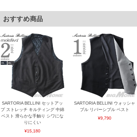
ください。
※当店での掲載商品は、実店鋪と在庫を共用しておりますので店頭での売り違い、店
舗からのお取り寄せ等により、お客様にご迷惑をお掛けしてしまう場合がございま
おすすめ商品
す。そのようなことがない様最大限に努めておりますが、もしあった場合速やかにご
連絡させて頂きますので予めご了承ください。
ITEM INTRODUCTION
SARTORIA BELLINI セットアッ
SARTORIA BELLINI ウォッシャ
プ ストレッチ キルティング 中綿
ブル リバーシブル ベスト
ベスト 滑らかな手触り シワにな
¥9,790
りにくい
¥15,180