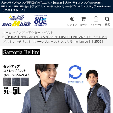
大きいサイズのメンズ専門店ビッグエムワン【fd1029】大きいサイズ メンズ SARTORIA
BELLINI LANALES セットアップ ストレッチ キルト リバーシブル ベスト スマリラ mw-lan-ve-l
【t2502】通販サイト
ログイン
カート
マイページ
検索
ホーム
>
メンズ
>
アウター
>
ベスト
>
【fd1029】大きいサイズ メンズ SARTORIA BELLINI LANALES セットアッ
プ ストレッチ キルト リバーシブル ベスト スマリラ mw-lan-ve-l 【t2502】