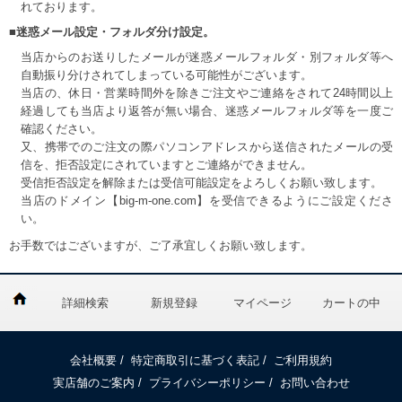
れております。
■迷惑メール設定・フォルダ分け設定。
当店からのお送りしたメールが迷惑メールフォルダ・別フォルダ等へ
自動振り分けされてしまっている可能性がございます。
当店の、休日・営業時間外を除きご注文やご連絡をされて24時間以上
経過しても当店より返答が無い場合、迷惑メールフォルダ等を一度ご
確認ください。
又、携帯でのご注文の際パソコンアドレスから送信されたメールの受
信を、拒否設定にされていますとご連絡ができません。
受信拒否設定を解除または受信可能設定をよろしくお願い致します。
当店のドメイン【big-m-one.com】を受信できるようにご設定くださ
い。
お手数ではございますが、ご了承宜しくお願い致します。
詳細検索
新規登録
マイページ
カートの中
会社概要
/
特定商取引に基づく表記
/
ご利用規約
実店舗のご案内
/
プライバシーポリシー
/
お問い合わせ