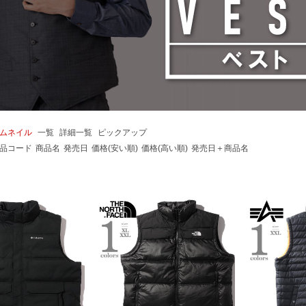
ムネイル
一覧
詳細一覧
ピックアップ
品コード
商品名
発売日
価格(安い順)
価格(高い順)
発売日＋商品名