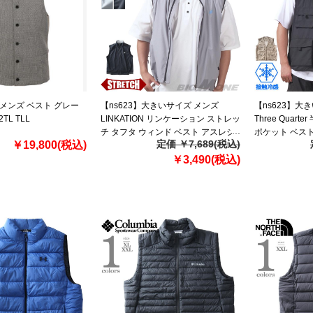
メンズ ベスト グレー
【ns623】大きいサイズ メンズ
【ns623】大
2TL TLL
LINKATION リンケーション ストレッ
Three Quar
チ タフタ ウィンド ベスト アスレジ
ポケット ベスト 
定価 ￥7,689(税込)
￥19,800(税込)
ャー スポーツウェア lk-cj250108
52301az 【t2
【t2501】
￥3,490(税込)