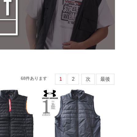
68
件あります
1
2
次
最後