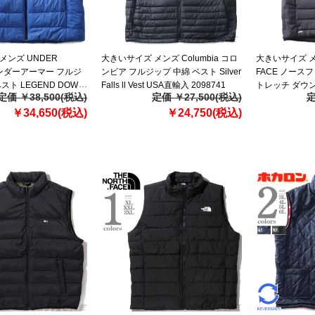
メンズ UNDER
大きいサイズ メンズ Columbia コロ
大きいサイズ メン
アンダーアーマー フルジ
ンビア フルジップ 中綿 ベスト Silver
FACE ノース
スト LEGEND DOWN
Falls ll Vest USA直輸入 2098741
トレッチ ダウン 
定価 ￥38,500(税込)
定価 ￥27,500(税込)
定
入 1385838-432
STRETCH DO
￥34,650(税込)
￥24,750(税込)
nf0a7ujr-4h0