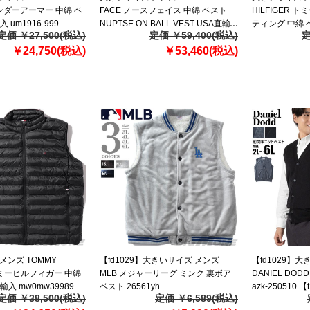
アンダーアーマー 中綿 ベ
FACE ノースフェイス 中綿 ベスト
HILFIGER 
 um1916-999
NUPTSE ON BALL VEST USA直輸
ティング 中綿 
定価 ￥27,500(税込)
定価 ￥59,400(税込)
定
入 nv3nr50a
159an478
￥24,750(税込)
￥53,460(税込)
メンズ TOMMY
【fd1029】大きいサイズ メンズ
【fd1029】
 トミーヒルフィガー 中綿
MLB メジャーリーグ ミンク 裏ボア
DANIEL DO
輸入 mw0mw39989
ベスト 26561yh
azk-250510 【
定価 ￥38,500(税込)
定価 ￥6,589(税込)