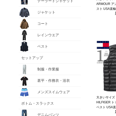
テーラードジャケット
ARMOUR 
スト USA直輸入
ジャケット
コート
レインウエア
ベスト
セットアップ
制服・作業服
甚平・作務衣・浴衣
メンズスイムウェア
大きいサイズ 
HILFIGER
ボトム・スラックス
ベスト USA直
デニムパンツ