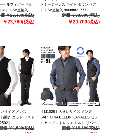
トミーヒルフィガー キル
トミージーンズ ライト ダウン ベス
ベスト USA直輸入
ト USA直輸入 dm0dm21777
価 ￥26,400(税込)
定価 ￥33,000(税込)
￥23,760(税込)
￥29,700(税込)
大きいサイズ メンズ
【fd1029】大きいサイズ メンズ
DD 前開き ニット ベスト
SARTORIA BELLINI LANALES セッ
t2502】
トアップ ストレッチ キルト リバー
定価 ￥6,589(税込)
定価 ￥15,180(税込)
シブル ベスト スマリラ mw-lan-ve-l