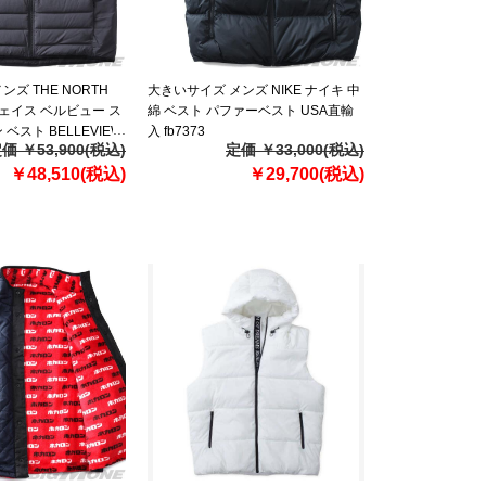
ズ THE NORTH
大きいサイズ メンズ NIKE ナイキ 中
フェイス ベルビュー ス
綿 ベスト パファーベスト USA直輸
ベスト BELLEVIEW
入 fb7373
価 ￥53,900(税込)
定価 ￥33,000(税込)
WN VEST USA直輸入
￥48,510(税込)
￥29,700(税込)