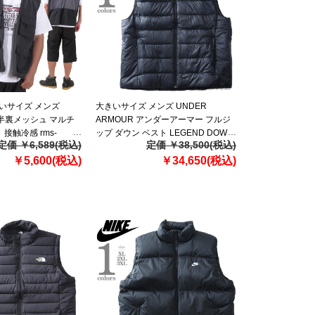
きいサイズ メンズ
大きいサイズ メンズ UNDER
ter 半裏メッシュ マルチ
ARMOUR アンダーアーマー フルジ
接触冷感 rms-
ップ ダウン ベスト LEGEND DOWN
定価 ￥6,589(税込)
定価 ￥38,500(税込)
501】
VEST USA直輸入 1385838-001
￥5,600(税込)
￥34,650(税込)