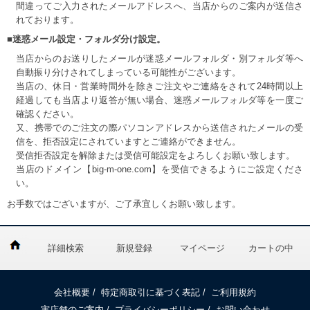
間違ってご入力されたメールアドレスへ、当店からのご案内が送信さ
れております。
■迷惑メール設定・フォルダ分け設定。
当店からのお送りしたメールが迷惑メールフォルダ・別フォルダ等へ
自動振り分けされてしまっている可能性がございます。
当店の、休日・営業時間外を除きご注文やご連絡をされて24時間以上
経過しても当店より返答が無い場合、迷惑メールフォルダ等を一度ご
確認ください。
又、携帯でのご注文の際パソコンアドレスから送信されたメールの受
信を、拒否設定にされていますとご連絡ができません。
受信拒否設定を解除または受信可能設定をよろしくお願い致します。
当店のドメイン【big-m-one.com】を受信できるようにご設定くださ
い。
お手数ではございますが、ご了承宜しくお願い致します。
詳細検索
新規登録
マイページ
カートの中
会社概要
/
特定商取引に基づく表記
/
ご利用規約
実店舗のご案内
/
プライバシーポリシー
/
お問い合わせ