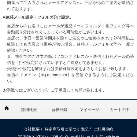
間違ってご入力されたメールアドレスへ、当店からのご案内が送信さ
れております。
■迷惑メール設定・フォルダ分け設定。
当店からのお送りしたメールが迷惑メールフォルダ・別フォルダ等へ
自動振り分けされてしまっている可能性がございます。
当店の、休日・営業時間外を除きご注文やご連絡をされて24時間以上
経過しても当店より返答が無い場合、迷惑メールフォルダ等を一度ご
確認ください。
又、携帯でのご注文の際パソコンアドレスから送信されたメールの受
信を、拒否設定にされていますとご連絡ができません。
受信拒否設定を解除または受信可能設定をよろしくお願い致します。
当店のドメイン【big-m-one.com】を受信できるようにご設定くださ
い。
お手数ではございますが、ご了承宜しくお願い致します。
詳細検索
新規登録
マイページ
カートの中
会社概要
/
特定商取引に基づく表記
/
ご利用規約
実店舗のご案内
/
プライバシーポリシー
/
お問い合わせ