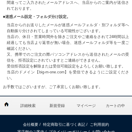
間違ってご入力されたメールアドレスへ、当店からのご案内が送信さ
れております。
■迷惑メール設定・フォルダ分け設定。
当店からのお送りしたメールが迷惑メールフォルダ・別フォルダ等へ
自動振り分けされてしまっている可能性がございます。
当店の、休日・営業時間外を除きご注文やご連絡をされて24時間以上
経過しても当店より返答が無い場合、迷惑メールフォルダ等を一度ご
確認ください。
又、携帯でのご注文の際パソコンアドレスから送信されたメールの受
信を、拒否設定にされていますとご連絡ができません。
受信拒否設定を解除または受信可能設定をよろしくお願い致します。
当店のドメイン【big-m-one.com】を受信できるようにご設定くださ
い。
お手数ではございますが、ご了承宜しくお願い致します。
詳細検索
新規登録
マイページ
カートの中
会社概要
/
特定商取引に基づく表記
/
ご利用規約
実店舗のご案内
/
プライバシーポリシー
/
お問い合わせ