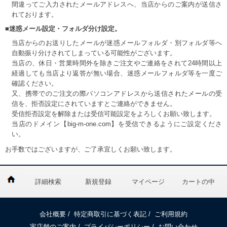
間違ってご入力されたメールアドレスへ、当店からのご案内が送信さ
れております。
■迷惑メール設定・フォルダ分け設定。
当店からのお送りしたメールが迷惑メールフォルダ・別フォルダ等へ
自動振り分けされてしまっている可能性がございます。
当店の、休日・営業時間外を除きご注文やご連絡をされて24時間以上
経過しても当店より返答が無い場合、迷惑メールフォルダ等を一度ご
確認ください。
又、携帯でのご注文の際パソコンアドレスから送信されたメールの受
信を、拒否設定にされていますとご連絡ができません。
受信拒否設定を解除または受信可能設定をよろしくお願い致します。
当店のドメイン【big-m-one.com】を受信できるようにご設定くださ
い。
お手数ではございますが、ご了承宜しくお願い致します。
詳細検索
新規登録
マイページ
カートの中
会社概要
/
特定商取引に基づく表記
/
ご利用規約
実店舗のご案内
/
プライバシーポリシー
/
お問い合わせ