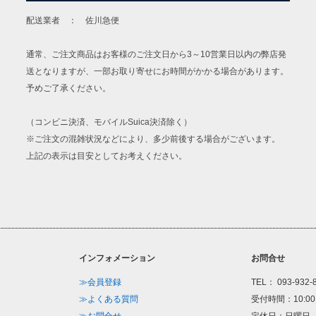
配送業者 ： 佐川急便
通常、ご注文商品はお客様のご注文日から3～10営業日以内の弊店発
送となりますが、一部お取り寄せにお時間がかかる場合があります。
予めご了承ください。
（コンビニ決済、モバイルSuica決済除く）
※ご注文の混雑状況などにより、多少前後する場合がございます。
上記の表示は目安としてお考えください。
インフォメーション
お問合せ
≫会員登録
TEL： 093-932-
≫よくある質問
受付時間：10:00
≫お問合せ
定休日：日曜日