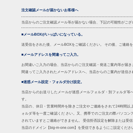
注文確認メールが届かないお客様へ
当店からのご注文確認メール等が届かない場合、下記の可能性がござ
■メールBOXがいっぱいになっている。
送受信をされた後、メールBOXをご確認ください。 その後、ご連絡
■メールアドレスを間違ってご入力。
お間違いご入力の場合、当店からのご注文確認・発送ご案内等が届き
間違ってご入力されたメールアドレスへ、当店からのご案内が送信さ
■迷惑メール設定・フォルダ分け設定。
当店からのお送りしたメールが迷惑メールフォルダ・別フォルダ等
す。
当店の、休日・営業時間外を除きご注文やご連絡をされて24時間以
ォルダ等を一度ご確認くだ さい。又、携帯でのご注文の際パソコン
されていますとご連絡ができません。 受信拒否設定を解除または受
当店のドメイン【big-m-one.com】を受信できるようにご設定くださ