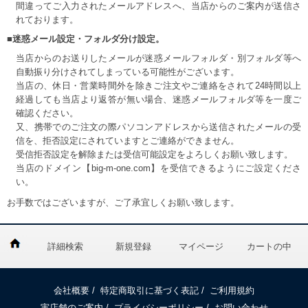
間違ってご入力されたメールアドレスへ、当店からのご案内が送信さ
れております。
■迷惑メール設定・フォルダ分け設定。
当店からのお送りしたメールが迷惑メールフォルダ・別フォルダ等へ
自動振り分けされてしまっている可能性がございます。
当店の、休日・営業時間外を除きご注文やご連絡をされて24時間以上
経過しても当店より返答が無い場合、迷惑メールフォルダ等を一度ご
確認ください。
又、携帯でのご注文の際パソコンアドレスから送信されたメールの受
信を、拒否設定にされていますとご連絡ができません。
受信拒否設定を解除または受信可能設定をよろしくお願い致します。
当店のドメイン【big-m-one.com】を受信できるようにご設定くださ
い。
お手数ではございますが、ご了承宜しくお願い致します。
詳細検索
新規登録
マイページ
カートの中
会社概要
/
特定商取引に基づく表記
/
ご利用規約
実店舗のご案内
/
プライバシーポリシー
/
お問い合わせ