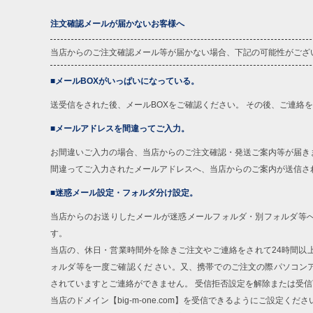
注文確認メールが届かないお客様へ
当店からのご注文確認メール等が届かない場合、下記の可能性がござ
■メールBOXがいっぱいになっている。
送受信をされた後、メールBOXをご確認ください。 その後、ご連絡
■メールアドレスを間違ってご入力。
お間違いご入力の場合、当店からのご注文確認・発送ご案内等が届き
間違ってご入力されたメールアドレスへ、当店からのご案内が送信さ
■迷惑メール設定・フォルダ分け設定。
当店からのお送りしたメールが迷惑メールフォルダ・別フォルダ等
す。
当店の、休日・営業時間外を除きご注文やご連絡をされて24時間以
ォルダ等を一度ご確認くだ さい。又、携帯でのご注文の際パソコン
されていますとご連絡ができません。 受信拒否設定を解除または受
当店のドメイン【big-m-one.com】を受信できるようにご設定くださ