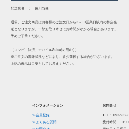
配送業者 ： 佐川急便
通常、ご注文商品はお客様のご注文日から3～10営業日以内の弊店発
送となりますが、一部お取り寄せにお時間がかかる場合があります。
予めご了承ください。
（コンビニ決済、モバイルSuica決済除く）
※ご注文の混雑状況などにより、多少前後する場合がございます。
上記の表示は目安としてお考えください。
インフォメーション
お問合せ
≫会員登録
TEL： 093-932-
≫よくある質問
受付時間：10:00
≫お問合せ
定休日：日曜日