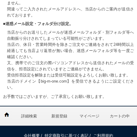
ません。
間違ってご入力されたメールアドレスへ、当店からのご案内が送信さ
れております。
■迷惑メール設定・フォルダ分け設定。
当店からのお送りしたメールが迷惑メールフォルダ・別フォルダ等へ
自動振り分けされてしまっている可能性がございます。
当店の、休日・営業時間外を除きご注文やご連絡をされて24時間以上
経過しても当店より返答が無い場合、迷惑メールフォルダ等を一度ご
確認ください。
又、携帯でのご注文の際パソコンアドレスから送信されたメールの受
信を、拒否設定にされていますとご連絡ができません。
受信拒否設定を解除または受信可能設定をよろしくお願い致します。
当店のドメイン【big-m-one.com】を受信できるようにご設定くださ
い。
お手数ではございますが、ご了承宜しくお願い致します。
詳細検索
新規登録
マイページ
カートの中
会社概要
/
特定商取引に基づく表記
/
ご利用規約