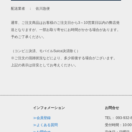
配送業者 ： 佐川急便
通常、ご注文商品はお客様のご注文日から3～10営業日以内の弊店発
送となりますが、一部お取り寄せにお時間がかかる場合があります。
予めご了承ください。
（コンビニ決済、モバイルSuica決済除く）
※ご注文の混雑状況などにより、多少前後する場合がございます。
上記の表示は目安としてお考えください。
インフォメーション
お問合せ
≫会員登録
TEL： 093-932-
≫よくある質問
受付時間：10:00
≫お問合せ
定休日：日曜日