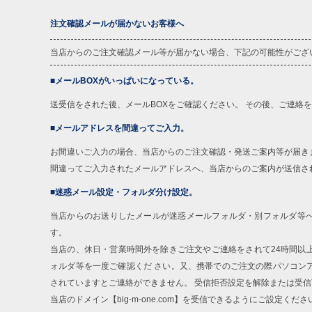
注文確認メールが届かないお客様へ
当店からのご注文確認メール等が届かない場合、下記の可能性がござ
■メールBOXがいっぱいになっている。
送受信をされた後、メールBOXをご確認ください。 その後、ご連絡
■メールアドレスを間違ってご入力。
お間違いご入力の場合、当店からのご注文確認・発送ご案内等が届き
間違ってご入力されたメールアドレスへ、当店からのご案内が送信さ
■迷惑メール設定・フォルダ分け設定。
当店からのお送りしたメールが迷惑メールフォルダ・別フォルダ等
す。
当店の、休日・営業時間外を除きご注文やご連絡をされて24時間以
ォルダ等を一度ご確認くだ さい。又、携帯でのご注文の際パソコン
されていますとご連絡ができません。 受信拒否設定を解除または受
当店のドメイン【big-m-one.com】を受信できるようにご設定くださ