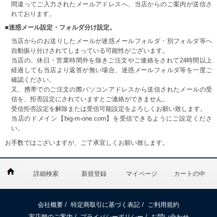
間違ってご入力されたメールアドレスへ、当店からのご案内が送信さ
れております。
■迷惑メール設定・フォルダ分け設定。
当店からのお送りしたメールが迷惑メールフォルダ・別フォルダ等へ
自動振り分けされてしまっている可能性がございます。
当店の、休日・営業時間外を除きご注文やご連絡をされて24時間以上
経過しても当店より返答が無い場合、迷惑メールフォルダ等を一度ご
確認ください。
又、携帯でのご注文の際パソコンアドレスから送信されたメールの受
信を、拒否設定にされていますとご連絡ができません。
受信拒否設定を解除または受信可能設定をよろしくお願い致します。
当店のドメイン【big-m-one.com】を受信できるようにご設定くださ
い。
お手数ではございますが、ご了承宜しくお願い致します。
詳細検索
新規登録
マイページ
カートの中
会社概要
/
特定商取引に基づく表記
/
ご利用規約
実店舗のご案内
/
プライバシーポリシー
/
お問い合わせ