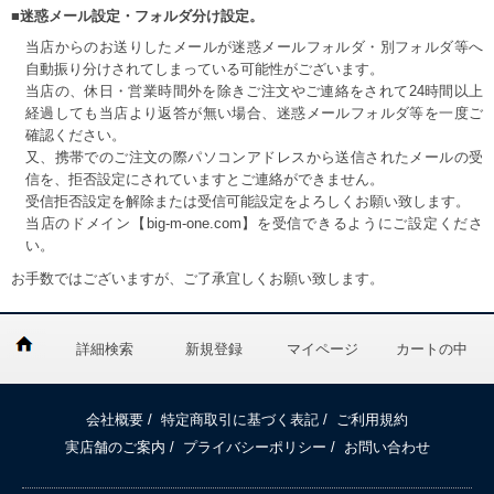
■迷惑メール設定・フォルダ分け設定。
当店からのお送りしたメールが迷惑メールフォルダ・別フォルダ等へ
自動振り分けされてしまっている可能性がございます。
当店の、休日・営業時間外を除きご注文やご連絡をされて24時間以上
経過しても当店より返答が無い場合、迷惑メールフォルダ等を一度ご
確認ください。
又、携帯でのご注文の際パソコンアドレスから送信されたメールの受
信を、拒否設定にされていますとご連絡ができません。
受信拒否設定を解除または受信可能設定をよろしくお願い致します。
当店のドメイン【big-m-one.com】を受信できるようにご設定くださ
い。
お手数ではございますが、ご了承宜しくお願い致します。
詳細検索
新規登録
マイページ
カートの中
会社概要
/
特定商取引に基づく表記
/
ご利用規約
実店舗のご案内
/
プライバシーポリシー
/
お問い合わせ