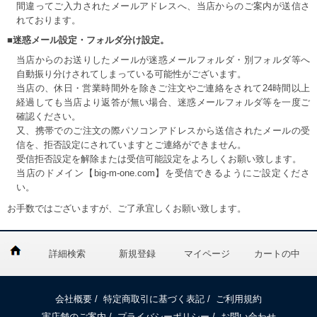
間違ってご入力されたメールアドレスへ、当店からのご案内が送信さ
れております。
■迷惑メール設定・フォルダ分け設定。
当店からのお送りしたメールが迷惑メールフォルダ・別フォルダ等へ
自動振り分けされてしまっている可能性がございます。
当店の、休日・営業時間外を除きご注文やご連絡をされて24時間以上
経過しても当店より返答が無い場合、迷惑メールフォルダ等を一度ご
確認ください。
又、携帯でのご注文の際パソコンアドレスから送信されたメールの受
信を、拒否設定にされていますとご連絡ができません。
受信拒否設定を解除または受信可能設定をよろしくお願い致します。
当店のドメイン【big-m-one.com】を受信できるようにご設定くださ
い。
お手数ではございますが、ご了承宜しくお願い致します。
詳細検索
新規登録
マイページ
カートの中
会社概要
/
特定商取引に基づく表記
/
ご利用規約
実店舗のご案内
/
プライバシーポリシー
/
お問い合わせ