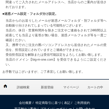
間違ってご入力されたメールアドレスへ、当店からのご案内が送信さ
れております。
■迷惑メール設定・フォルダ分け設定。
当店からのお送りしたメールが迷惑メールフォルダ・別フォルダ等へ
自動振り分けされてしまっている可能性がございます。
当店の、休日・営業時間外を除きご注文やご連絡をされて24時間以上
経過しても当店より返答が無い場合、迷惑メールフォルダ等を一度ご
確認ください。
又、携帯でのご注文の際パソコンアドレスから送信されたメールの受
信を、拒否設定にされていますとご連絡ができません。
受信拒否設定を解除または受信可能設定をよろしくお願い致します。
当店のドメイン【big-m-one.com】を受信できるようにご設定くださ
い。
お手数ではございますが、ご了承宜しくお願い致します。
詳細検索
新規登録
マイページ
カートの中
会社概要
/
特定商取引に基づく表記
/
ご利用規約
実店舗のご案内
/
プライバシーポリシー
/
お問い合わせ