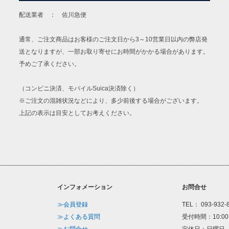
配送業者 ： 佐川急便
通常、ご注文商品はお客様のご注文日から3～10営業日以内の弊店発
送となりますが、一部お取り寄せにお時間がかかる場合があります。
予めご了承ください。
（コンビニ決済、モバイルSuica決済除く）
※ご注文の混雑状況などにより、多少前後する場合がございます。
上記の表示は目安としてお考えください。
インフォメーション
お問合せ
≫会員登録
TEL： 093-932-
≫よくある質問
受付時間：10:00
≫お問合せ
定休日：日曜日