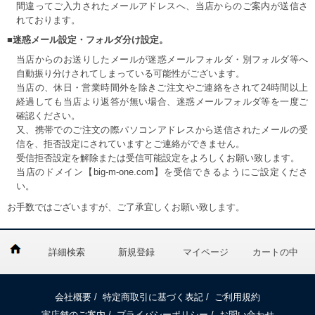
間違ってご入力されたメールアドレスへ、当店からのご案内が送信さ
れております。
■迷惑メール設定・フォルダ分け設定。
当店からのお送りしたメールが迷惑メールフォルダ・別フォルダ等へ
自動振り分けされてしまっている可能性がございます。
当店の、休日・営業時間外を除きご注文やご連絡をされて24時間以上
経過しても当店より返答が無い場合、迷惑メールフォルダ等を一度ご
確認ください。
又、携帯でのご注文の際パソコンアドレスから送信されたメールの受
信を、拒否設定にされていますとご連絡ができません。
受信拒否設定を解除または受信可能設定をよろしくお願い致します。
当店のドメイン【big-m-one.com】を受信できるようにご設定くださ
い。
お手数ではございますが、ご了承宜しくお願い致します。
詳細検索
新規登録
マイページ
カートの中
会社概要
/
特定商取引に基づく表記
/
ご利用規約
実店舗のご案内
/
プライバシーポリシー
/
お問い合わせ