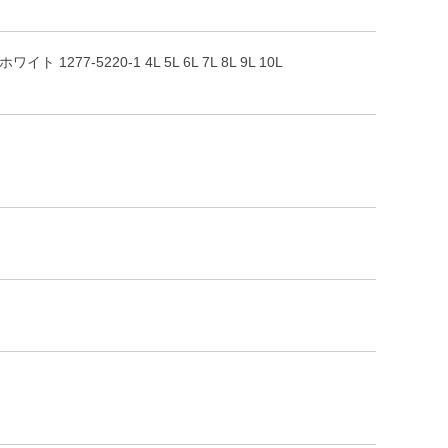
277-5220-1 4L 5L 6L 7L 8L 9L 10L