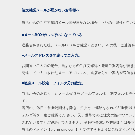
注文確認メールが届かないお客様へ
当店からのご注文確認メール等が届かない場合、下記の可能性がござ
■メールBOXがいっぱいになっている。
送受信をされた後、メールBOXをご確認ください。 その後、ご連絡
■メールアドレスを間違ってご入力。
お間違いご入力の場合、当店からのご注文確認・発送ご案内等が届き
間違ってご入力されたメールアドレスへ、当店からのご案内が送信さ
■迷惑メール設定・フォルダ分け設定。
当店からのお送りしたメールが迷惑メールフォルダ・別フォルダ等
す。
当店の、休日・営業時間外を除きご注文やご連絡をされて24時間以
ォルダ等を一度ご確認くだ さい。又、携帯でのご注文の際パソコン
されていますとご連絡ができません。 受信拒否設定を解除または受
当店のドメイン【big-m-one.com】を受信できるようにご設定くださ