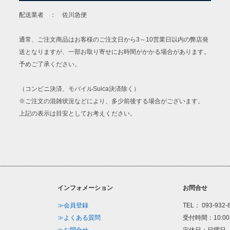
配送業者 ： 佐川急便
通常、ご注文商品はお客様のご注文日から3～10営業日以内の弊店発
送となりますが、一部お取り寄せにお時間がかかる場合があります。
予めご了承ください。
（コンビニ決済、モバイルSuica決済除く）
※ご注文の混雑状況などにより、多少前後する場合がございます。
上記の表示は目安としてお考えください。
インフォメーション
お問合せ
≫会員登録
TEL： 093-932-
≫よくある質問
受付時間：10:00
≫お問合せ
定休日：日曜日