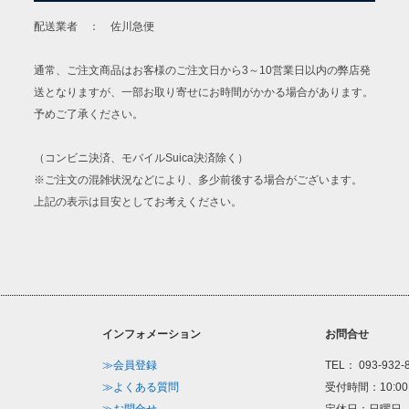
配送業者 ： 佐川急便
通常、ご注文商品はお客様のご注文日から3～10営業日以内の弊店発
送となりますが、一部お取り寄せにお時間がかかる場合があります。
予めご了承ください。
（コンビニ決済、モバイルSuica決済除く）
※ご注文の混雑状況などにより、多少前後する場合がございます。
上記の表示は目安としてお考えください。
インフォメーション
お問合せ
≫会員登録
TEL： 093-932-
≫よくある質問
受付時間：10:00
≫お問合せ
定休日：日曜日