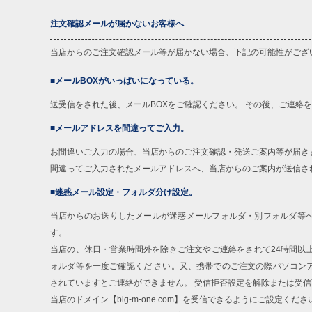
注文確認メールが届かないお客様へ
当店からのご注文確認メール等が届かない場合、下記の可能性がござ
■メールBOXがいっぱいになっている。
送受信をされた後、メールBOXをご確認ください。 その後、ご連絡
■メールアドレスを間違ってご入力。
お間違いご入力の場合、当店からのご注文確認・発送ご案内等が届き
間違ってご入力されたメールアドレスへ、当店からのご案内が送信さ
■迷惑メール設定・フォルダ分け設定。
当店からのお送りしたメールが迷惑メールフォルダ・別フォルダ等
す。
当店の、休日・営業時間外を除きご注文やご連絡をされて24時間以
ォルダ等を一度ご確認くだ さい。又、携帯でのご注文の際パソコン
されていますとご連絡ができません。 受信拒否設定を解除または受
当店のドメイン【big-m-one.com】を受信できるようにご設定くださ