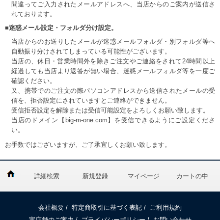
間違ってご入力されたメールアドレスへ、当店からのご案内が送信さ
れております。
■迷惑メール設定・フォルダ分け設定。
当店からのお送りしたメールが迷惑メールフォルダ・別フォルダ等へ
自動振り分けされてしまっている可能性がございます。
当店の、休日・営業時間外を除きご注文やご連絡をされて24時間以上
経過しても当店より返答が無い場合、迷惑メールフォルダ等を一度ご
確認ください。
又、携帯でのご注文の際パソコンアドレスから送信されたメールの受
信を、拒否設定にされていますとご連絡ができません。
受信拒否設定を解除または受信可能設定をよろしくお願い致します。
当店のドメイン【big-m-one.com】を受信できるようにご設定くださ
い。
お手数ではございますが、ご了承宜しくお願い致します。
詳細検索
新規登録
マイページ
カートの中
会社概要
/
特定商取引に基づく表記
/
ご利用規約
実店舗のご案内
/
プライバシーポリシー
/
お問い合わせ