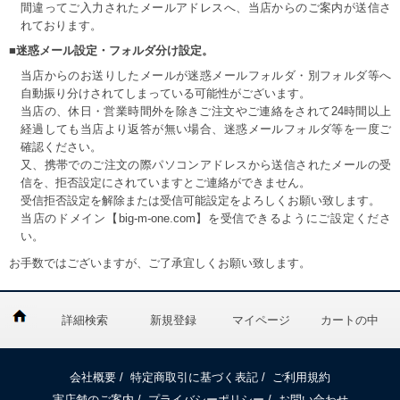
間違ってご入力されたメールアドレスへ、当店からのご案内が送信さ
れております。
■迷惑メール設定・フォルダ分け設定。
当店からのお送りしたメールが迷惑メールフォルダ・別フォルダ等へ
自動振り分けされてしまっている可能性がございます。
当店の、休日・営業時間外を除きご注文やご連絡をされて24時間以上
経過しても当店より返答が無い場合、迷惑メールフォルダ等を一度ご
確認ください。
又、携帯でのご注文の際パソコンアドレスから送信されたメールの受
信を、拒否設定にされていますとご連絡ができません。
受信拒否設定を解除または受信可能設定をよろしくお願い致します。
当店のドメイン【big-m-one.com】を受信できるようにご設定くださ
い。
お手数ではございますが、ご了承宜しくお願い致します。
詳細検索
新規登録
マイページ
カートの中
会社概要
/
特定商取引に基づく表記
/
ご利用規約
実店舗のご案内
/
プライバシーポリシー
/
お問い合わせ