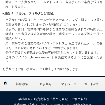
間違ってご入力されたメールアドレスへ、当店からのご案内が送信さ
れております。
■迷惑メール設定・フォルダ分け設定。
当店からのお送りしたメールが迷惑メールフォルダ・別フォルダ等へ
自動振り分けされてしまっている可能性がございます。
当店の、休日・営業時間外を除きご注文やご連絡をされて24時間以上
経過しても当店より返答が無い場合、迷惑メールフォルダ等を一度ご
確認ください。
又、携帯でのご注文の際パソコンアドレスから送信されたメールの受
信を、拒否設定にされていますとご連絡ができません。
受信拒否設定を解除または受信可能設定をよろしくお願い致します。
当店のドメイン【big-m-one.com】を受信できるようにご設定くださ
い。
お手数ではございますが、ご了承宜しくお願い致します。
詳細検索
新規登録
マイページ
カートの中
会社概要
/
特定商取引に基づく表記
/
ご利用規約
実店舗のご案内
/
プライバシーポリシー
/
お問い合わせ