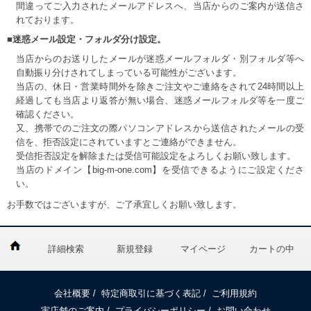
間違ってご入力されたメールアドレスへ、当店からのご案内が送信さ
れております。
■迷惑メール設定・フォルダ分け設定。
当店からのお送りしたメールが迷惑メールフォルダ・別フォルダ等へ
自動振り分けされてしまっている可能性がございます。
当店の、休日・営業時間外を除きご注文やご連絡をされて24時間以上
経過しても当店より返答が無い場合、迷惑メールフォルダ等を一度ご
確認ください。
又、携帯でのご注文の際パソコンアドレスから送信されたメールの受
信を、拒否設定にされていますとご連絡ができません。
受信拒否設定を解除または受信可能設定をよろしくお願い致します。
当店のドメイン【big-m-one.com】を受信できるようにご設定くださ
い。
お手数ではございますが、ご了承宜しくお願い致します。
詳細検索
新規登録
マイページ
カートの中
会社概要
/
特定商取引に基づく表記
/
ご利用規約
実店舗のご案内
/
プライバシーポリシー
/
お問い合わせ