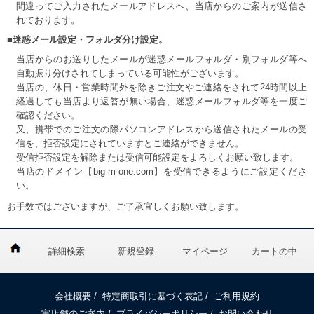
間違ってご入力されたメールアドレスへ、当店からのご案内が送信さ
れております。
■迷惑メール設定・フォルダ分け設定。
当店からのお送りしたメールが迷惑メールフォルダ・別フォルダ等へ
自動振り分けされてしまっている可能性がございます。
当店の、休日・営業時間外を除きご注文やご連絡をされて24時間以上
経過しても当店より返答が無い場合、迷惑メールフォルダ等を一度ご
確認ください。
又、携帯でのご注文の際パソコンアドレスから送信されたメールの受
信を、拒否設定にされていますとご連絡ができません。
受信拒否設定を解除または受信可能設定をよろしくお願い致します。
当店のドメイン【big-m-one.com】を受信できるようにご設定くださ
い。
お手数ではございますが、ご了承宜しくお願い致します。
詳細検索
新規登録
マイページ
カートの中
会社概要
/
特定商取引に基づく表記
/
ご利用規約
実店舗のご案内
/
プライバシーポリシー
/
お問い合わせ